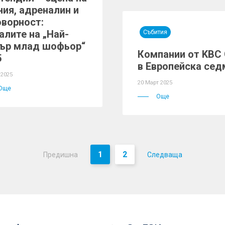
ния, адреналин и
оворност:
алите на „Най-
Събития
ър млад шофьор“
Компании от KBC 
5
в Европейска сед
 2025
20 Март 2025
Още
Още
1
2
Предишна
Следваща