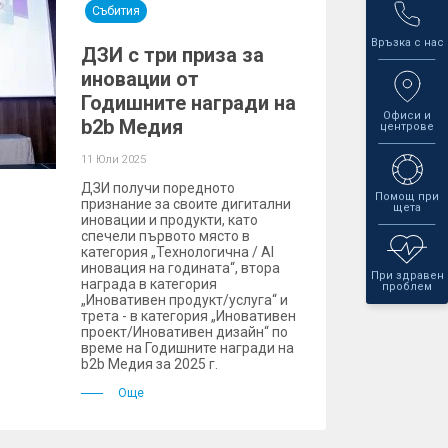
Събития
Връзка с нас
ДЗИ с три приза за
иновации от
Годишните награди на
Офиси и
b2b Медия
центрове
11 Юли 2025
ДЗИ получи поредното
Помощ при
признание за своите дигитални
щета
иновации и продукти, като
спечели първото място в
категория „Технологична / AI
иновация на годината“, втора
При здравен
награда в категория
проблем
„Иновативен продукт/услуга“ и
трета - в категория „Иновативен
проект/Иновативен дизайн“ по
време на Годишните награди на
b2b Медия за 2025 г.
Още