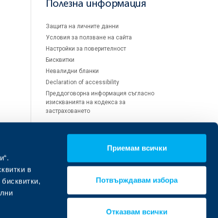
Полезна информация
Защита на личните данни
Условия за ползване на сайта
Настройки за поверителност
Бисквитки
Невалидни бланки
Declaration of accessibility
Преддоговорна информация съгласно
изискванията на кодекса за
застраховането
Приемам всички
Обслужване на щети и
и“.
претенции
сквитки в
Потвърждавам избора
 бисквитки,
Помощ при щета
ални
Помощ при откуп, злополука или
здравен проблем
Отказвам всички