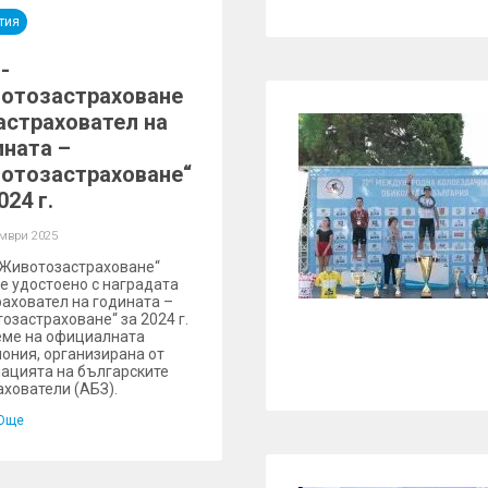
тия
-
отозастраховане
Застраховател на
ината –
отозастраховане“
024 г.
омври 2025
Животозастраховане“
е удостоено с наградата
раховател на годината –
озастраховане“ за 2024 г.
еме на официалната
ония, организирана от
ацията на българските
ахователи (АБЗ).
Още