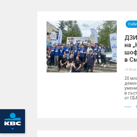
Съби
ДЗИ
на 
шоф
в С
15 Юни
20 мл
демон
умени
в със
от СБ