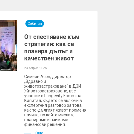
Събития
От спестяване към
стратегия: как се
планира дълъг и
качествен живот
24 Април 2026
Симеон Асов, директор
„Здравно и
животозастраховане“ в ДЗИ
Животозастраховане, взе
участие в Longevity Forum на
Капитал, където се включи в
експертния разговор за това
как по-дългият живот променя
начина, по който мислим,
планираме и взимаме
финансови решения.
Още