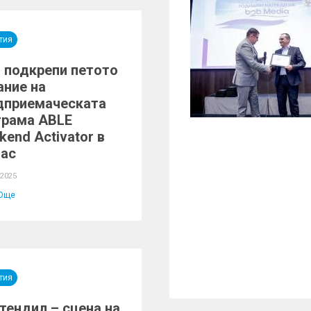
тия
 подкрепи петото
ание на
дприемаческата
грама ABLE
end Activator в
гас
 2025
Още
тия
тендил – сцена на