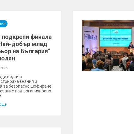
тия
 подкрепи финала
„Най-добър млад
ьор на България“
молян
 2026
ади водачи
стрираха знания и
я за безопасно шофиране
тезание под организирано
А
Още