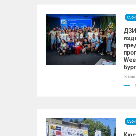
Съби
ДЗИ
изд
пре
про
Week
Бур
29 Юли
Съби
Кюс