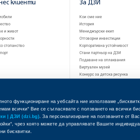
нес клиенти
За ДЗИ
мобили
Кои сме ние
ество
История
е и живот
Мениджърски екип
орности
Отговорни инвестиции
о стопанство
Корпоративна устойчивост
порт
Стани партньор на ДЗИ
Подаване на оплаквания
Виртуален музей
Конкурс за детска рисунка
Кариери
Новини
Контакти
лното функциониране на уебсайта ние използваме „бисквитк
мам всички“ Вие се съгласявате с ползването на всички би
и | ДЗИ (dzi.bg)
. За персонализиране на ползваните от Вас
ойки“, чрез която можете да управлявате Вашите индивиду
ни бисквитки.