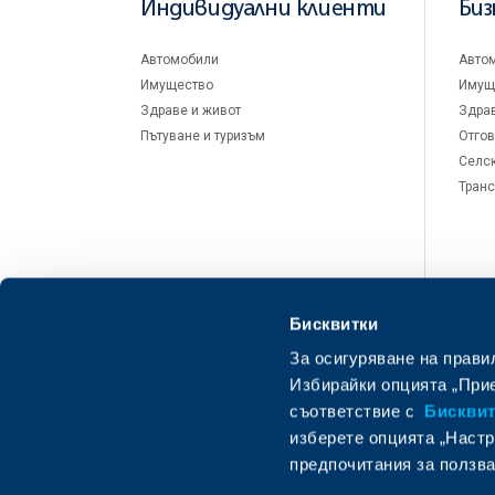
Индивидуални клиенти
Биз
Автомобили
Авто
Имущество
Имущ
Здраве и живот
Здрав
Пътуване и туризъм
Отгов
Селск
Транс
Бисквитки
За осигуряване на прави
Избирайки опцията „Прие
съответствие с
Бисквитк
изберете опцията „Настр
предпочитания за ползва