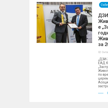
Съби
ДЗИ
Жив
e „
год
Жив
за 2
02 Окт
„ДЗИ-
ЕАД б
„Заст
Живот
по вр
церем
Асоци
застр