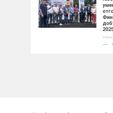
уме
отг
Фин
доб
202
24 Юни