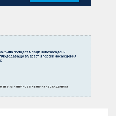
закрила попадат млади новозасадени
 плододаваща възраст и горски насаждения –
:
лаузи е за напълно загиване на насажденията.