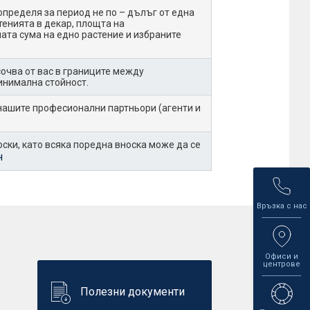
определя за период не по – дълъг от една
тенията в декар, площта на
ата сума на едно растение и избраните
очва от вас в границите между
инимална стойност.
 нашите професионални партньори (агенти и
ски, като всяка поредна вноска може да се
н
Връзка с нас
Офиси и
центрове
Полезни документи