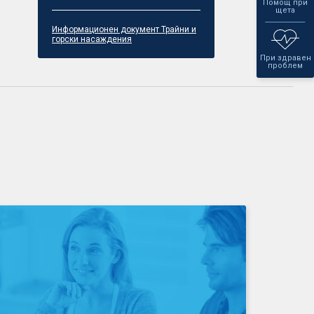
Помощ при
щета
Информационен документ Трайни и
горски насаждения
При здравен
проблем