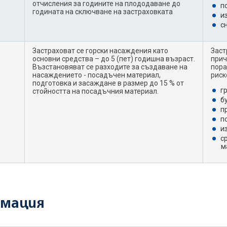
отчисления за годините на плододаване до
п
годината на сключване на застраховката
и
с
Застраховат се горски насаждения като
Заст
основни средства – до 5 (пет) годишна възраст.
прич
Възстановяват се разходите за създаване на
пора
насаждението - посадъчен материал,
риск
подготовка и засаждане в размер до 15 % от
г
стойността на посадъчния материал.
б
п
п
и
с
м
рмация