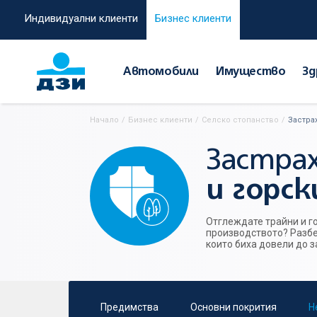
Индивидуални клиенти
Бизнес клиенти
Автомобили
Имущество
Зд
Начало
/
Бизнес клиенти
/
Селско стопанство
/
Застра
Застра
и горс
Отглеждате трайни и г
производството? Разбе
които биха довели до з
Предимства
Основни покрития
Н