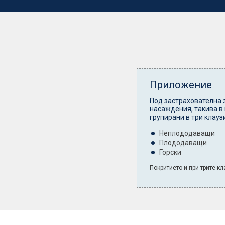
Приложение
Под застрахователна 
насаждения, такива в
групирани в три клаузи
Неплододаващи
Плододаващи
Горски
Покритието и при трите к