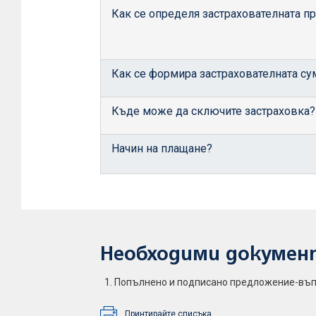
Как се определя застрахователната п
Как се формира застрахователната су
Къде може да сключите застраховка?
Начин на плащане?
Необходими докумен
Попълнено и подписано предложение-въпр
Принтирайте списъка