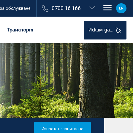
0700 16 166
 за обслужване
EN
Транспорт
Искам да...
Изпратете запитване