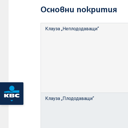
Основни покрития
Клауза „Неплододаващи“
Клауза „Плододаващи“