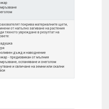
ожар
змръзване
неголом
рахователят покрива материалните щети,
инени от напълно загиване на растения
ди тяхното увреждане в резултат на
овете:
радушка
уря
роливен дъжд и наводнение
ожар - предизвикан от мълния
змръзване, осланяване и снеголом
рутване и свличане на земни или скални
аси