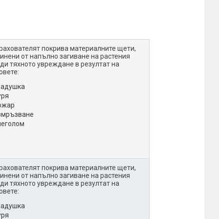
рахователят покрива материалните щети,
инени от напълно загиване на растения
ди тяхното увреждане в резултат на
овете:
радушка
уря
ожар
змръзване
неголом
рахователят покрива материалните щети,
инени от напълно загиване на растения
ди тяхното увреждане в резултат на
овете:
радушка
уря