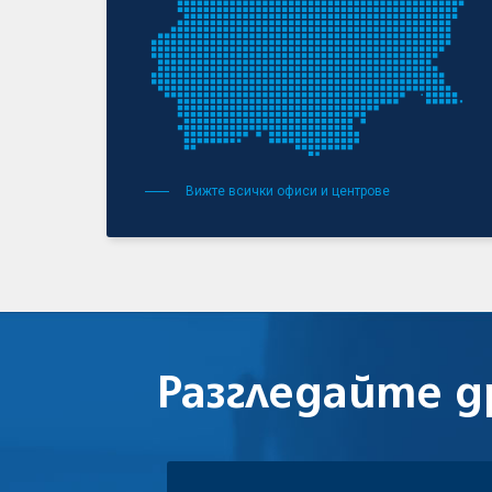
Вижте всички офиси и центрове
Разгледайте
д