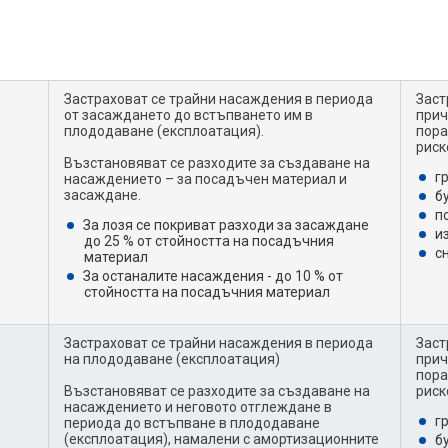
Застраховат се трайни насаждения в периода
Заст
от засаждането до встъпването им в
прич
плододаване (експлоатация).
пора
риск
Възстановяват се разходите за създаване на
г
насаждението – за посадъчен материал и
засаждане.
б
п
За лозя се покриват разходи за засаждане
и
до 25 % от стойността на посадъчния
с
материал
За останалите насаждения - до 10 % от
стойността на посадъчния материал
Застраховат се трайни насаждения в периода
Заст
на плододаване (експлоатация)
прич
пора
Възстановяват се разходите за създаване на
риск
насаждението и неговото отглеждане в
г
периода до встъпване в плододаване
(експлоатация), намалени с амортизационните
б