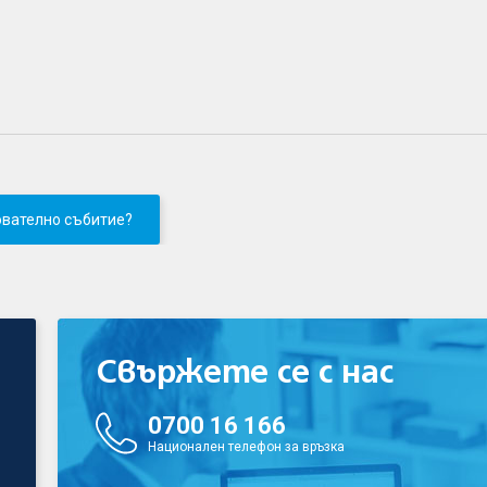
ователно събитие?
Свържете се с нас
0700 16 166
Национален телефон за връзка