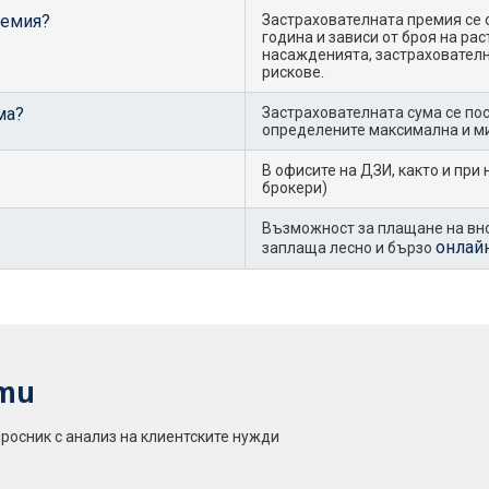
ремия?
Застрахователната премия се 
година и зависи от броя на рас
насажденията, застрахователн
рискове.
ма?
Застрахователната сума се пос
определените максимална и м
В офисите на ДЗИ, както и при
брокери)
Възможност за плащане на вно
онлай
заплаща лесно и бързо
ти
осник с анализ на клиентските нужди