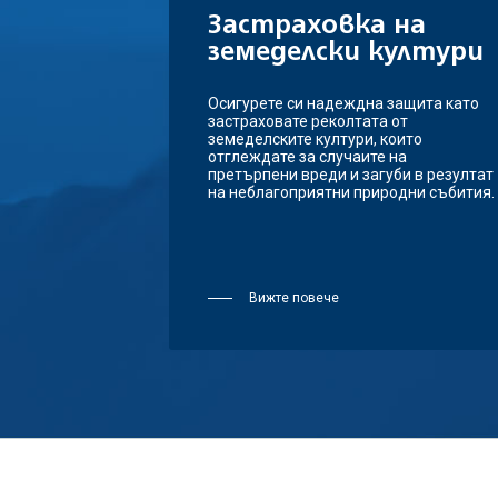
Застраховка на
земеделски култури
Oсигурете си надеждна защита като
застраховате реколтата от
земеделските култури, които
отглеждате за случаите на
претърпени вреди и загуби в резултат
на неблагоприятни природни събития.
Вижте повече