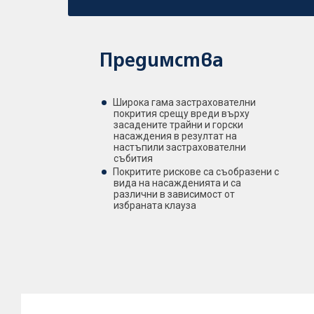
Предимства
Широка гама застрахователни
покрития срещу вреди върху
засадените трайни и горски
насаждения в резултат на
настъпили застрахователни
събития
Покритите рискове са съобразени с
вида на насажденията и са
различни в зависимост от
избраната клауза