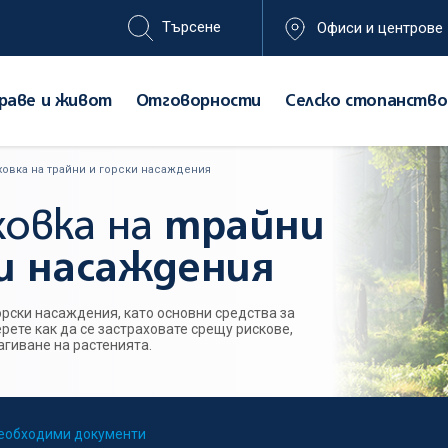
Офиси и центрове
раве и живот
Отговорности
Селско стопанство
ховка на трайни и горски насаждения
ховка на
трайни
ки насаждения
орски насаждения, като основни средства за
рете как да се застраховате срещу рискове,
агиване на растенията.
еобходими документи