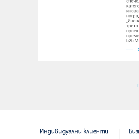
спече
катег
инова
награ
„Инов
трета
проек
време
b2b М
Индивидуални клиенти
Биз