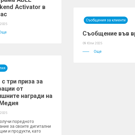
end Activator в
гас
Съобщения за клиенти
 2025
Съобщение във в
Още
09 Юли 2025
Още
тия
с три приза за
вации от
ишните награди на
 Медия
 2025
олучи поредното
ание за своите дигитални
ции и продукти, като