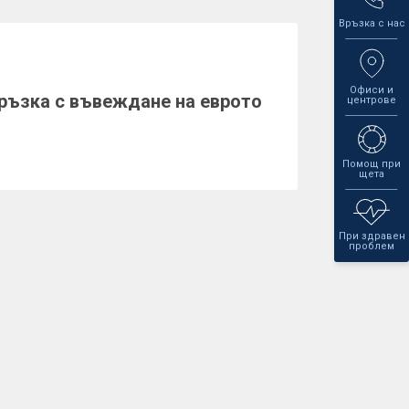
Връзка с нас
Офиси и
ръзка с въвеждане на еврото
центрове
Помощ при
щета
При здравен
проблем