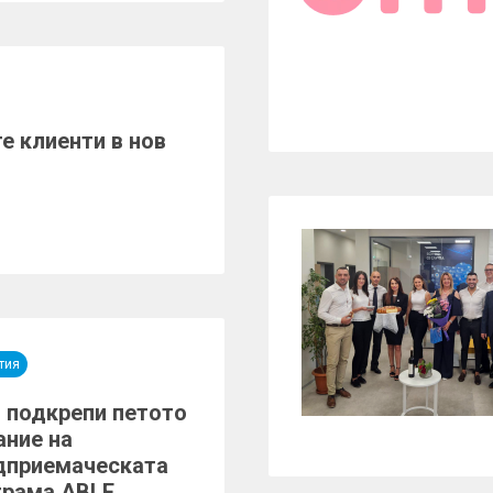
е клиенти в нов
тия
 подкрепи петото
ание на
дприемаческата
грама ABLE