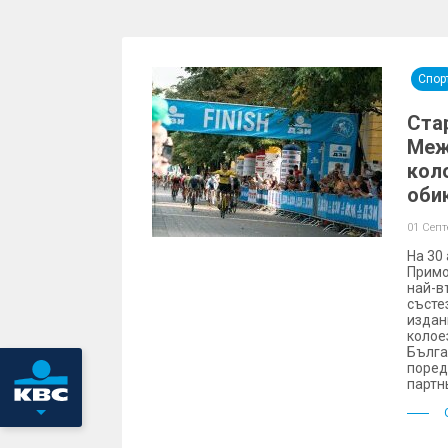
Спор
Ста
Меж
кол
оби
01 Сеп
На 30 
Примо
най-в
състез
издан
колое
Бълга
поред
партн