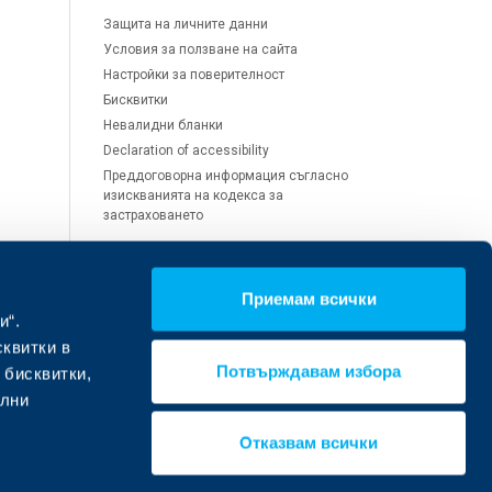
Защита на личните данни
Условия за ползване на сайта
Настройки за поверителност
Бисквитки
Невалидни бланки
Declaration of accessibility
Преддоговорна информация съгласно
изискванията на кодекса за
застраховането
Приемам всички
Обслужване на щети и
и“.
претенции
сквитки в
Потвърждавам избора
 бисквитки,
Помощ при щета
ални
Помощ при откуп, злополука или
здравен проблем
Отказвам всички