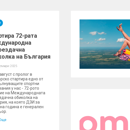
т
ртира 72-рата
дународна
оездачна
колка на България
тември 2025
август с пролог в
рско стартира едно от
ълнуващите спортни
ания у нас - 72-рото
ие на Международната
здачна обиколка на
рия, на която ДЗИ за
на година е генерален
ьор.
Още