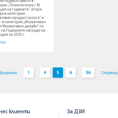
ли първото място в
ория „Технологична / AI
ция на годината“, втора
да в категория
ативен продукт/услуга“ и
 - в категория „Иновативен
т/Иновативен дизайн“ по
 на Годишните награди на
едия за 2025 г.
Още
1
4
5
6
56
Предишна
Следващ
...
...
нес клиенти
За ДЗИ