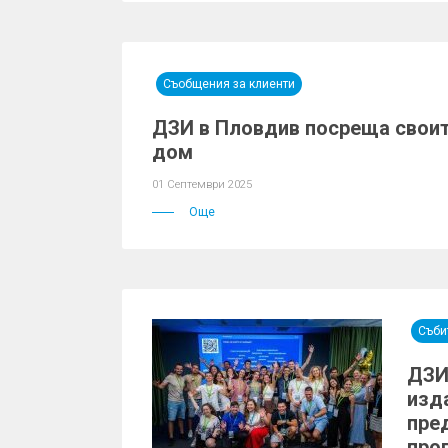
Съобщения за клиенти
ДЗИ в Пловдив посреща своит
дом
01 Септември 2025
Още
Съби
ДЗИ
изд
пре
про