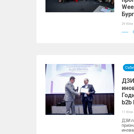
Week
Бур
29 Юли
Съби
ДЗИ 
ино
Год
b2b
11 Юли
ДЗИ п
призн
инова