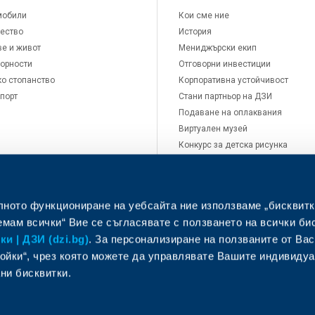
мобили
Кои сме ние
ество
История
е и живот
Мениджърски екип
орности
Отговорни инвестиции
о стопанство
Корпоративна устойчивост
порт
Стани партньор на ДЗИ
Подаване на оплаквания
Виртуален музей
Конкурс за детска рисунка
Кариери
Новини
Контакти
лното функциониране на уебсайта ние използваме „бисквитк
мам всички“ Вие се съгласявате с ползването на всички би
и | ДЗИ (dzi.bg)
. За персонализиране на ползваните от Вас
ойки“, чрез която можете да управлявате Вашите индивиду
ни бисквитки.