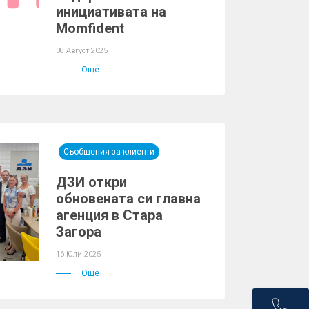
инициативата на
Momfident
08 Август 2025
Още
Съобщения за клиенти
ДЗИ откри
обновената си главна
агенция в Стара
Загора
16 Юли 2025
Още