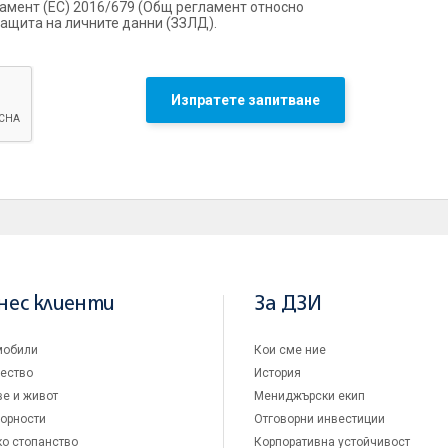
гламент (ЕС) 2016/679 (Общ регламент относно
защита на личните данни (ЗЗЛД).
Изпратете запитване
нес клиенти
За ДЗИ
мобили
Кои сме ние
ество
История
е и живот
Мениджърски екип
орности
Отговорни инвестиции
о стопанство
Корпоративна устойчивост