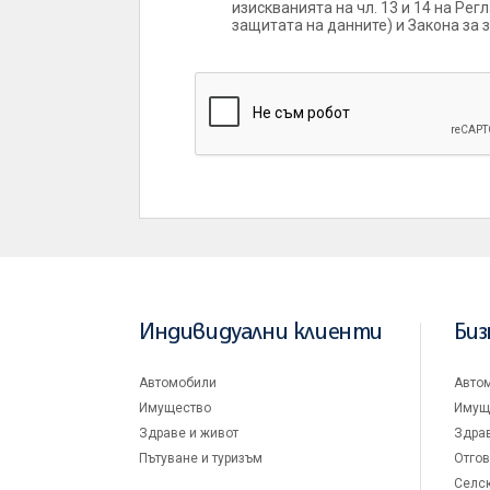
изискванията на чл. 13 и 14 на Ре
защитата на данните) и Закона за 
Индивидуални клиенти
Биз
Автомобили
Авто
Имущество
Имущ
Здраве и живот
Здрав
Пътуване и туризъм
Отгов
Селск