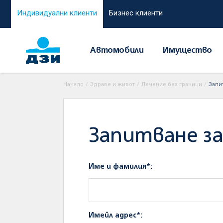
Индивидуални клиенти
Бизнес клиенти
Автомобили
Имущество
Начало
/
Здраве и живот
/
Лечение без граници
/
Запи
Запитване за
Име и фамилия*:
Имейл адрес*: