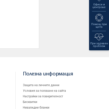
Офиси и
центрове
Помощ при
щета
При здравен
проблем
Полезна информация
Защита на личните данни
Условия за ползване на сайта
Настройки за поверителност
Бисквитки
Невалидни бланки