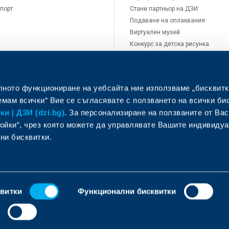
порт
Стани партньор на ДЗИ
Подаване на оплаквания
Виртуален музей
Конкурс за детска рисунка
Кариери
Новини
Контакти
лното функциониране на уебсайта ние използваме „бисквитк
мам всички“ Вие се съгласявате с ползването на всички би
и | ДЗИ (dzi.bg)
. За персонализиране на ползваните от Вас
ойки“, чрез която можете да управлявате Вашите индивиду
ни бисквитки.
фиси и центрове за обслужване
Помощ при щета
квитки
Функционални бисквитки
и