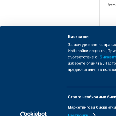
Транс
Бисквитки
За осигуряване на прави
Избирайки опцията „Прие
съответствие с
Бисквитк
изберете опцията „Настр
предпочитания за ползва
Изпратете запитване
О
Избор
Строго необходими бис
на
съгласие
Маркетингови бисквитк
Настройки