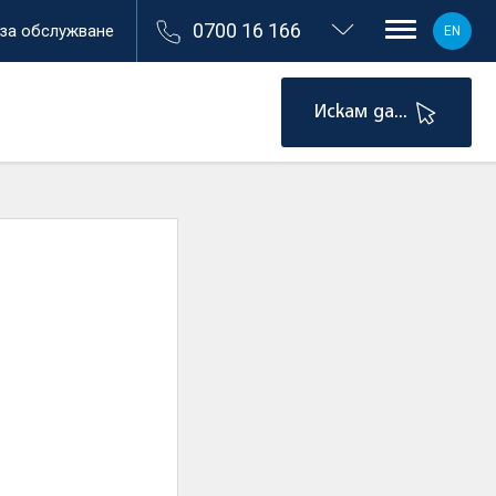
0700 16 166
 за обслужване
EN
Искам да...