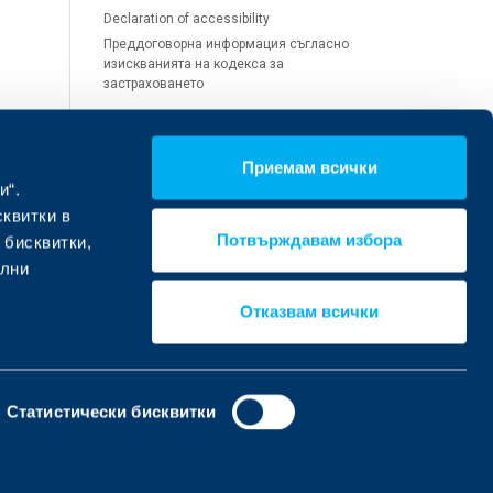
Declaration of accessibility
Преддоговорна информация съгласно
изискванията на кодекса за
застраховането
Приемам всички
Обслужване на щети и
и“.
претенции
сквитки в
Потвърждавам избора
 бисквитки,
Помощ при щета
ални
Помощ при откуп, злополука или
здравен проблем
Отказвам всички
Статистически бисквитки