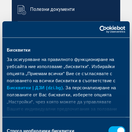
Полезни документи
Form LZ-53
Сведение за злополука Обр. ЛЗ-51
Бисквитки
Form LZ-51
За осигуряване на правилното функциониране на
Вътрешни правила Общо застраховане
уебсайта ние използваме „бисквитки“. Избирайки
Претенция за изплащане на суми
опцията „Приемам всички“ Вие се съгласявате с
ползването на всички бисквитки в съответствие с
Бисквитки | ДЗИ (dzi.bg)
. За персонализиране на
ползваните от Вас бисквитки, изберете опцията
„Настройки“, чрез която можете да управлявате
Офиси и центрове
Вашите индивидуални предпочитания за ползвани
бисквитки.
Избор
Строго необходими бисквитки
на