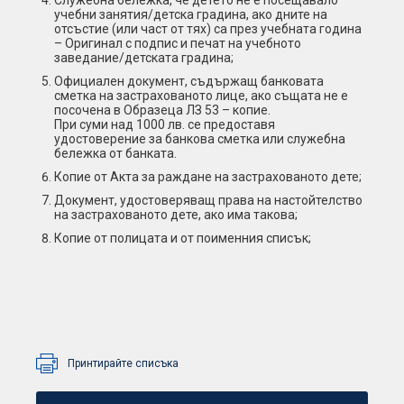
Служебна бележка, че детето не е посещавало
учебни занятия/детска градина, ако дните на
отсъстие (или част от тях) са през учебната година
– Оригинал с подпис и печат на учебното
заведание/детската градина;
Официален документ, съдържащ банковата
сметка на застрахованото лице, ако същата не е
посочена в Образеца ЛЗ 53 – копие.
При суми над 1000 лв. се предоставя
удостоверение за банкова сметка или служебна
бележка от банката.
Копие от Акта за раждане на застрахованото дете;
Документ, удостоверяващ права на настойтелство
на застрахованото дете, ако има такова;
Копие от полицата и от поименния списък;
Принтирайте списъка