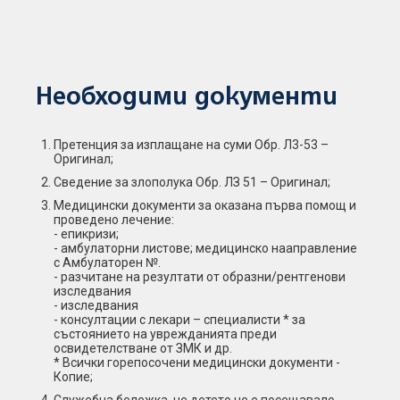
Необходими документи
Претенция за изплащане на суми Обр. Л3-53 –
Оригинал;
Сведение за злополука Обр. ЛЗ 51 – Оригинал;
Медицински документи за оказана първа помощ и
проведено лечение:
- епикризи;
- амбулаторни листове; медицинско нааправление
с Амбулаторен №.
- разчитане на резултати от образни/рентгенови
изследвания
- изследвания
- консултации с лекари – специалисти * за
състоянието на уврежданията преди
освидетелстване от ЗМК и др.
* Всички горепосочени медицински документи -
Копие;