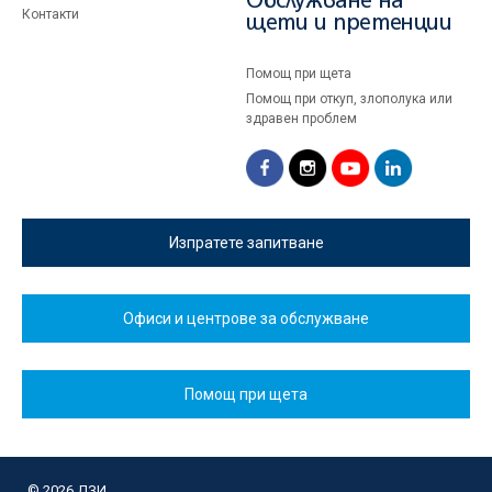
Обслужване на
Контакти
щети и претенции
Помощ при щета
Помощ при откуп, злополука или
здравен проблем
Изпратете запитване
Офиси и центрове за обслужване
Помощ при щета
© 2026 ДЗИ