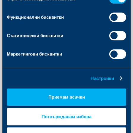
съгласие
Функционални бисквитки
Статистически бисквитки
Маркетингови бисквитки
Вижте всички офиси и центрове
Настройки
Покажи най-близкият офис
Приемам всички
Вижте в Google Maps
Потвърждавам избора