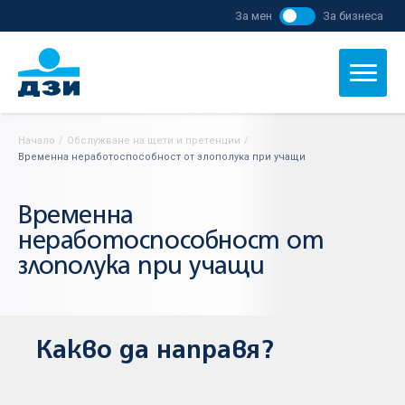
За мен
За бизнеса
Начало
/
Обслужване на щети и претенции
/
Временна неработоспособност от злополука при учащи
Временна
неработоспособност от
злополука при учащи
Какво да направя?