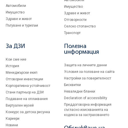
Автомобили
Имущество
Имущество
Здраве и живот
Здраве и живот
Отговорности
Пътуване и туризъм
Селско стопанство
Транспорт
За ДЗИ
Полезна
информация
Кои сме ние
Защита на личните данни
История
Условия за ползване на сайта
Мениджърски екип
Настройки за поверителност
Отговорни инвестиции
Бисквитки
Корпоративна устойчивост
Невалидни бланки
Стани партньор на ДЗИ
Declaration of accessibility
Подаване на оплаквания
Преддоговорна информация
Виртуален музей
съгласно изискванията на
Конкурс за детска рисунка
кодекса за застраховането
Кариери
Новини