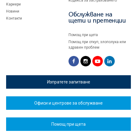
кодекса за застраховането
Кариери
Новини
Обслужване на
Контакти
щети и претенции
Помощ при щета
Помощ при откуп, злополука или
здравен проблем
Изпратете запитване
Офиси и центрове за обслужване
Помощ при щета