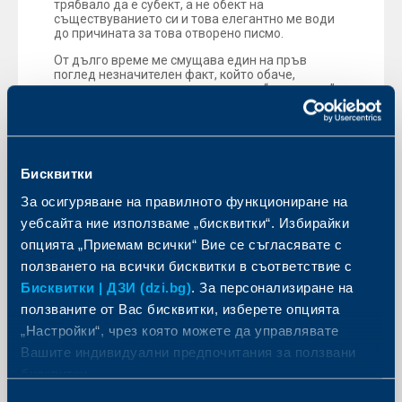
трябвало да е субект, а не обект на
съществуванието си и това елегантно ме води
до причината за това отворено писмо.
От дълго време ме смущава един на пръв
поглед незначителен факт, който обаче,
позиционира цялата ни индустрия “негативно” и
оцветява психологически предразсъдъците на
публиката.
Коренът на думата застраховане е “СТРАХ”,
заради което и самият термин е обагрен с някак
Бисквитки
мрачни конотации. Страх. Сякаш се опитваме да
уплашим клиентите си с едно “страшно” бъдеще,
За осигуряване на правилното функциониране на
да ги стреснем, а не да ги успокоим. Самият
уебсайта ние използваме „бисквитки“. Избирайки
психологически контекст на За-страх-оването у
нас е песимистичен и по същество се представя
опцията „Приемам всички“ Вие се съгласявате с
като един вид секуларна индулгенция за
ползването на всички бисквитки в съответствие с
предстоящи беди. А когато си песимист и
лошото нещо се сбъдне, го преживяваш два
Бисквитки | ДЗИ (dzi.bg)
. За персонализиране на
пъти — веднъж, когато се тревожиш за него, и
ползваните от Вас бисквитки, изберете опцията
втори път, когато се случи. Умът ни не харесва
лоши новини. Всяко нещо, представено
„Настройки“, чрез която можете да управлявате
негативно, се възприема като риск и трябва да
Вашите индивидуални предпочитания за ползвани
бъде отбягвано.
бисквитки.
На английски обаче, коренът на думата
INSURANCE e “SURE”, което означава “сигурен,
Избор