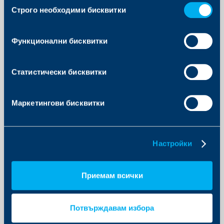
сигурност”. Забелязвате ли как тази малка
Строго необходими бисквитки
на
промяна изцяло променя гледната точка?
СТРАХ срещу СИГУРНОСТ. Как бъдещето вече
съгласие
не е някакво си там плашило за лековерни, а
резултат от разумни и логични наши действия
Функционални бисквитки
да си го подсигурим. Вече не “стискаме палци”,
не “плюем в пазвата си” и не “чукаме на дърво”,
а взимаме нещата в ръцете си и можем да
гледаме напред малко по-уверено и спокойно.
Статистически бисквитки
Тази промяна може да изглежда незначителна и
чисто лингвистична, но не е така. Тя сменя
гледната точка, самия психологически контекст,
Маркетингови бисквитки
който така негативно оцветява подхода в
нашата индустрия. Както вече споменах в
началото, Надеждата е може би добър
мотиватор, но като стратегия не струва.
Затова ние от ДЗИ предлагаме да заменим
Настройки
думата ЗА-СТРАХ-ОВКА с новия термин ЗА-
СИГУР-ОВКА. Сами, разбира се, едва ли бихме
могли да се справим и нека това писмо бъде
покана към всички компании в бранша да се
Приемам всички
присъединят към тази инициатива.
От своя страна искам да заявя, че ДЗИ ще
започне да употребява думата ЗАСИГУРОВКА
Потвърждавам избора
във всички свои бъдещи комуникации,
рекламни материали и корпоративна литература