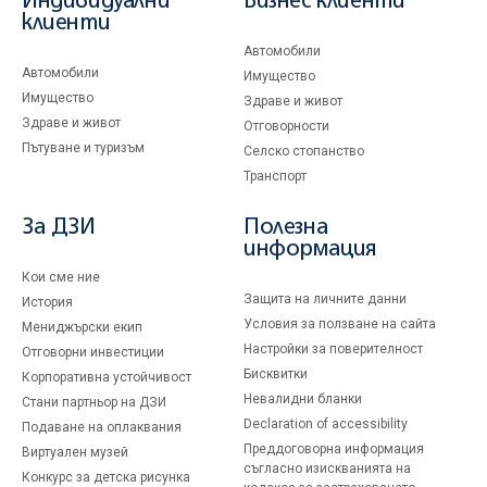
Индивидуални
Бизнес клиенти
клиенти
Автомобили
Автомобили
Имущество
Имущество
Здраве и живот
Здраве и живот
Отговорности
Пътуване и туризъм
Селско стопанство
Транспорт
За ДЗИ
Полезна
информация
Кои сме ние
Защита на личните данни
История
Условия за ползване на сайта
Мениджърски екип
Настройки за поверителност
Отговорни инвестиции
Бисквитки
Корпоративна устойчивост
Невалидни бланки
Стани партньор на ДЗИ
Declaration of accessibility
Подаване на оплаквания
Преддоговорна информация
Виртуален музей
съгласно изискванията на
Конкурс за детска рисунка