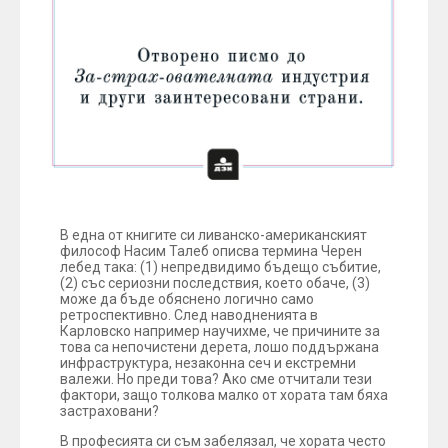
В една от книгите си ливанско-американският
философ Насим Талеб описва термина Черен
лебед така: (1) непредвидимо бъдещо събитие,
(2) със сериозни последствия, което обаче, (3)
може да бъде обяснено логично само
ретроспективно. След наводненията в
Карловско например научихме, че причините за
това са непочистени дерета, лошо поддържана
инфраструктура, незаконна сеч и екстремни
валежи. Но преди това? Ако сме отчитали тези
фактори, защо толкова малко от хората там бяха
застраховани?
В професията си съм забелязал, че хората често