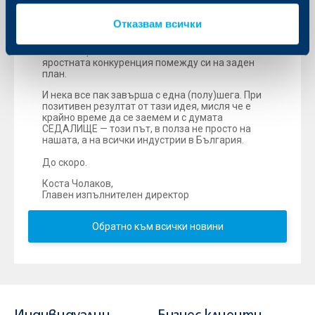
— навсякъде, където не сме ограничени от
настоящия закон и подзаконовите нормативни
Отказвам всички
актове. Успехът ни обаче, би бил пълен
единствено ако всички ЗАЕДНО застанем зад
тази инициатива и поне за малко оставим
яростната конкуренция помежду си на заден
план.
И нека все пак завърша с една (полу)шега. При
позитивен резултат от тази идея, мисля че е
крайно време да се заемем и с думата
СЕДАЛИЩЕ — този път, в полза не просто на
нашата, а на всички индустрии в България.
До скоро.
Коста Чолаков,
Главен изпълнителен директор
Обратно към всички новини