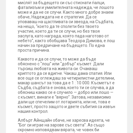
мислят за бъдещето си със стиснати палци,
фатализъм и умилителната надежда, че лошото
може и да не се случи. Както много добре знаем
обаче, Надеждата не е стратегия. Да се
уповаваш на щастливата си звезда, на Съдбата,
на нещо, “което да те сполети без твоето
участие, което да ти се случи, но без твоя
заслуга, като награда, която пада наготово от
небето”, както обобщава Теодора Димова, е лош
начин за предричане на бъдещето. По една
проста причина.
Каквото и да се случи, то може да бъде
обяснено с “лош” или “добър” късмет. Дали
търсиш любовта на живота си. Очакваш
криптото да се вдигне. Чакаш дама спатия. Или
все още се оглеждаш за четирилистни детелини,
макар шансът за това да е 1 : 10 000. Късметът е
Съдба, съдбата е онова, което ти се случва, а да
обясниш какво се е случило — добро или лошо —
с късмет, винаги е “вярно”. Затова, независимо
дали ще спечелим от лотарията, или не, това е
късмет, просто защото и двете събития са извън
нашия контрол.
Албърт Айнщайн обаче, не харесва идеята, че
“Бог си играе на зарове със света”. Аз също
скромно изповядвам вярата, че човек би