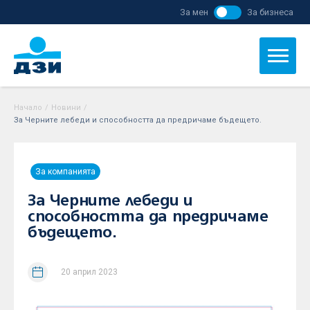
За мен
За бизнеса
Начало
/
Новини
/
За Черните лебеди и способността да предричаме бъдещето.
За компанията
За Черните лебеди и
способността да предричаме
бъдещето.
20 април 2023