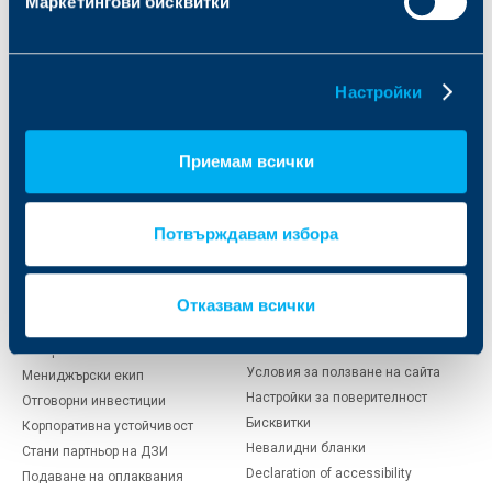
Маркетингови бисквитки
Индивидуални
Бизнес клиенти
клиенти
Настройки
Автомобили
Автомобили
Имущество
Имущество
Здраве и живот
Приемам всички
Здраве и живот
Отговорности
Пътуване и туризъм
Селско стопанство
Транспорт
Потвърждавам избора
За ДЗИ
Полезна
информация
Отказвам всички
Кои сме ние
Защита на личните данни
История
Условия за ползване на сайта
Мениджърски екип
Настройки за поверителност
Отговорни инвестиции
Бисквитки
Корпоративна устойчивост
Невалидни бланки
Стани партньор на ДЗИ
Declaration of accessibility
Подаване на оплаквания