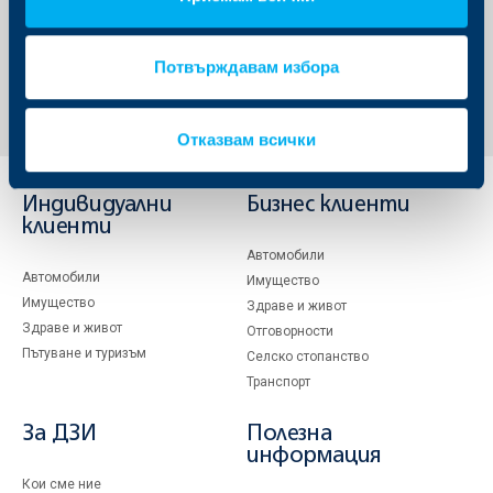
Обратно към всички новини
Потвърждавам избора
Отказвам всички
Индивидуални
Бизнес клиенти
клиенти
Автомобили
Автомобили
Имущество
Имущество
Здраве и живот
Здраве и живот
Отговорности
Пътуване и туризъм
Селско стопанство
Транспорт
За ДЗИ
Полезна
информация
Кои сме ние