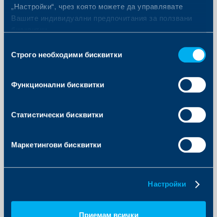
„Настройки“, чрез която можете да управлявате
„Комуникационна кампания за продукт или услуга“ за
проекта „Дигитално мастило“, чрез който 6 картини на
Вашите индивидуални предпочитания за ползвани
различни автори буквално оживяваха пред очите на
бисквитки.
зрителя, благодарение на AR технология от
Лаборатория за виртуална и разширена реалност в
Избор
София Тех Парк. Кампанията, създадена по повод
старта на услугата Мултибанкинг от ОББ, се разрасна
Строго необходими бисквитки
на
до своеобразно турне, което позволи на изложбата да
съгласие
посети 19 български града и да събере десетки
хиляди зрители.
Функционални бисквитки
„
КВС Груп в България категорично се налага като най-
успешната банково-застрахователна група в страната.
Устойчивостта и отличните бизнес резултати обаче се
Статистически бисквитки
градят от усилията на всеки един колега.
Изключително се гордея с факта, че спечелените
награди не се касаят само до нашите продукти или
външни събития, а и до вътрешния живот, който кипи в
Маркетингови бисквитки
групата – точно този, който ежедневно изпълва
отличния ни имидж навън със съдържание. Екип Синьо
уверено крачи по своя път и аз знам, че ни предстои да
покорим дори по-високи върхове!
“, коментира
отличията Петър Андронов, кънтри мениджър на КВС
Настройки
Груп в България.
Конкурсът PR Приз се проведе изцяло онлайн за
първи път в 20-годишната си история. 74 проекта
премериха сили в 14 конкурсни категории.
Приемам всички