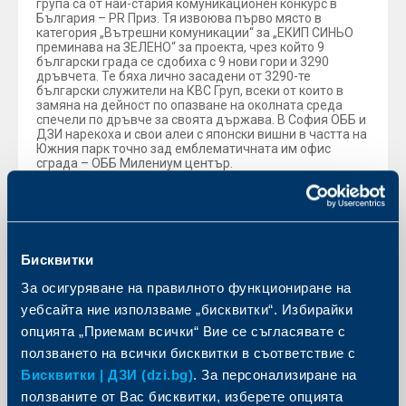
група са от най-стария комуникационен конкурс в
България – PR Приз. Тя извоюва първо място в
категория „Вътрешни комуникации“ за „ЕКИП СИНЬО
преминава на ЗЕЛЕНО“ за проекта, чрез който 9
български града се сдобиха с 9 нови гори и 3290
дръвчета. Те бяха лично засадени от 3290-те
български служители на КВС Груп, всеки от които в
замяна на дейност по опазване на околната среда
спечели по дръвче за своята държава. В София ОББ и
ДЗИ нарекоха и свои алеи с японски вишни в частта на
Южния парк точно зад емблематичната им офис
сграда – ОББ Милениум център.
За най-добра дигитална кампания беше избрана
„Черен петък 13-и“ на ДЗИ по идея и изпълнение на
рекламна агенция guts&brainsDDB. Това е 3-тото
призово място за кампанията, след като броени дни
по-рано получи първо място за „Най-добра кампания
Бисквитки
за дигитални продажби“ на IAB MIXX Awards и първо
място за „Иновация в PR сферата“ на b2b Media
За осигуряване на правилното функциониране на
Awards.
уебсайта ние използваме „бисквитки“. Избирайки
ДЗИ се пребори и за второто място в една от най-
опцията „Приемам всички“ Вие се съгласявате с
оспорваните категории – „Специално събитие“ –за
представянето на мобилното приложение e-SOS –
ползването на всички бисквитки в съответствие с
съвместна разработка на ДЗИ и VIVACOM и Сирма
Бисквитки | ДЗИ (dzi.bg)
. За персонализиране на
Груп.
ползваните от Вас бисквитки, изберете опцията
ОББ беше наградена с второ място в категория