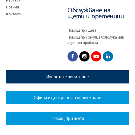
Кариери
Новини
Обслужване на
Контакти
щети и претенции
Помощ при щета
Помощ при откуп, злополука или
здравен проблем
Изпратете запитване
Офиси и центрове за обслужване
Помощ при щета