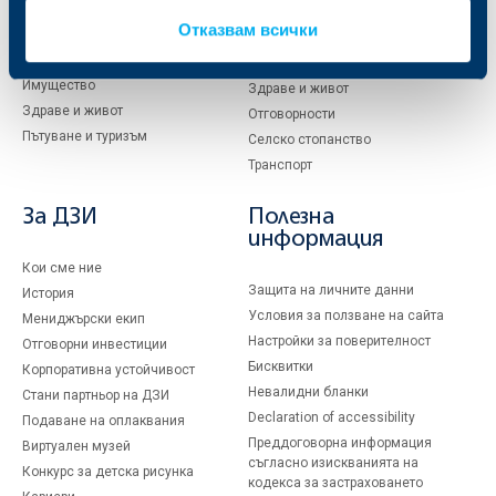
клиенти
Отказвам всички
Автомобили
Автомобили
Имущество
Имущество
Здраве и живот
Здраве и живот
Отговорности
Пътуване и туризъм
Селско стопанство
Транспорт
За ДЗИ
Полезна
информация
Кои сме ние
Защита на личните данни
История
Условия за ползване на сайта
Мениджърски екип
Настройки за поверителност
Отговорни инвестиции
Бисквитки
Корпоративна устойчивост
Невалидни бланки
Стани партньор на ДЗИ
Declaration of accessibility
Подаване на оплаквания
Преддоговорна информация
Виртуален музей
съгласно изискванията на
Конкурс за детска рисунка
кодекса за застраховането