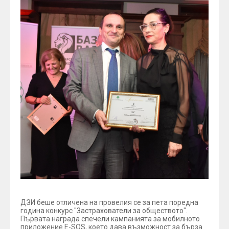
ДЗИ беше отличена на провелия се за пета поредна
година конкурс "Застрахователи за обществото".
Първата награда спечели кампанията за мобилното
приложение Е-SOS, което дава възможност за бърза