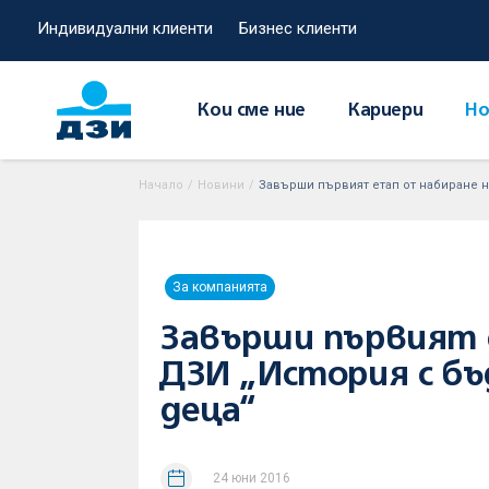
Индивидуални клиенти
Бизнес клиенти
Кои сме ние
Кариери
Но
Начало
/
Новини
/
Завърши първият етап от набиране н
За компанията
Завърши първият е
ДЗИ „История с бъ
деца“
24 юни 2016