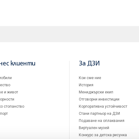
нес клиенти
За ДЗИ
мобили
Кои сме ние
ество
История
е и живот
Мениджърски екип
орности
Отговорни инвестиции
о стопанство
Корпоративна устойчивост
порт
Стани партньор на ДЗИ
Подаване на оплаквания
Виртуален музей
Конкурс за детска рисунка