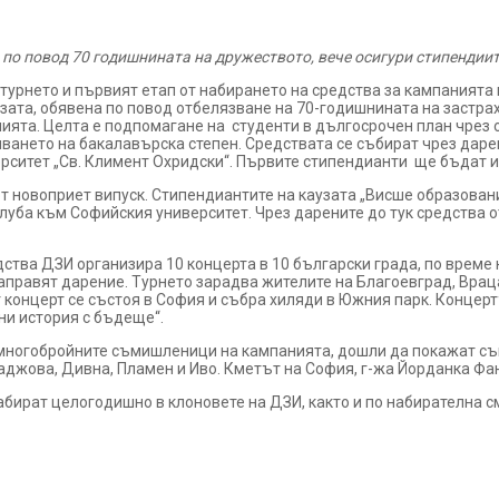
по повод 70 годишнината на дружеството, вече осигури стипендии
турнето и първият етап от набирането на средства за кампанията
узата, обявена по повод отбелязване на 70-годишнината на застр
нията. Целта е подпомагане на студенти в дългосрочен план чрез
ването на бакалавърска степен. Средствата се събират чрез даре
рситет „Св. Климент Охридски“. Първите стипендианти ще бъдат из
 новоприет випуск. Стипендиантите на каузата „Висше образован
луба към Софийския университет. Чрез дарените до тук средства от
дства ДЗИ организира 10 концерта в 10 български града, по време
правят дарение. Турнето зарадва жителите на Благоевград, Враца
т концерт се състоя в София и събра хиляди в Южния парк. Концерт
ни история с бъдеще“.
многобройните съмишленици на кампанията, дошли да покажат съпр
аджова, Дивна, Пламен и Иво. Кметът на София,
г-жа Йорданка Фа
абират целогодишно в клоновете на ДЗИ, както и по набирателна с