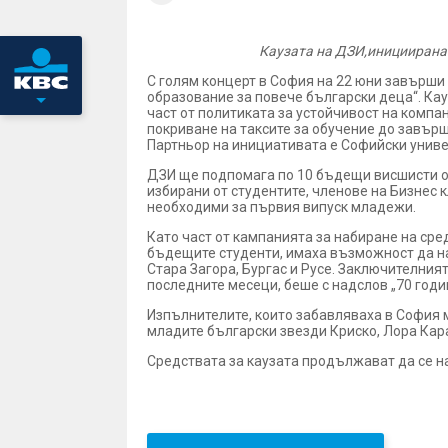
Каузата на ДЗИ,инициирана 
С голям концерт в София на 22 юни завърши 
образование за повече български деца“. Ка
част от политиката за устойчивост на компа
покриване на таксите за обучение до завърш
Партньор на инициативата е Софийски униве
ДЗИ ще подпомага по 10 бъдещи висшисти от
избирани от студентите, членове на Бизнес к
необходими за първия випуск младежи.
Като част от кампанията за набиране на сре
бъдещите студенти, имаха възможност да на
Стара Загора, Бургас и Русе. Заключителния
последните месеци, беше с надслов „70 годи
Изпълнителите, които забавляваха в София 
младите български звезди Криско, Лора Кар
Средствата за каузата продължават да се н