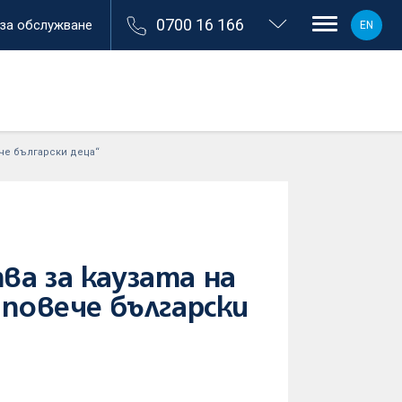
0700 16 166
 за обслужване
EN
ече български деца“
ва за каузата на
 повече български