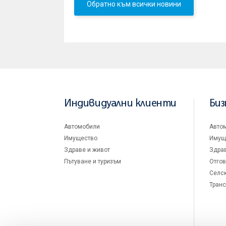
Обратно към всички новини
Индивидуални клиенти
Биз
Автомобили
Авто
Имущество
Имущ
Здраве и живот
Здрав
Пътуване и туризъм
Отгов
Селск
Транс