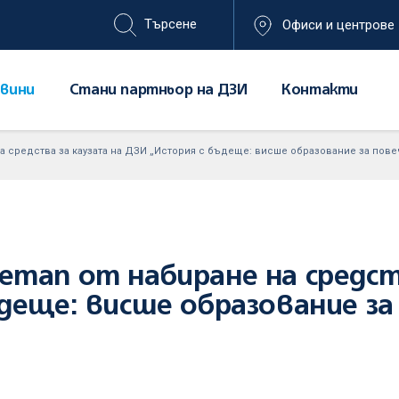
Офиси и центрове
вини
Стани партньор на ДЗИ
Контакти
а средства за каузата на ДЗИ „История с бъдеще: висше образование за пов
тап от набиране на средст
деще: висше образование за