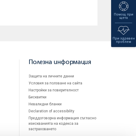
Помощ при
щета
При здравен
проблем
Полезна информация
Защита на личните данни
Условия за ползване на сайта
Настройки за поверителност
Бисквитки
Невалидни бланки
Declaration of accessibility
Преддоговорна информация съгласно
изискванията на кодекса за
застраховането