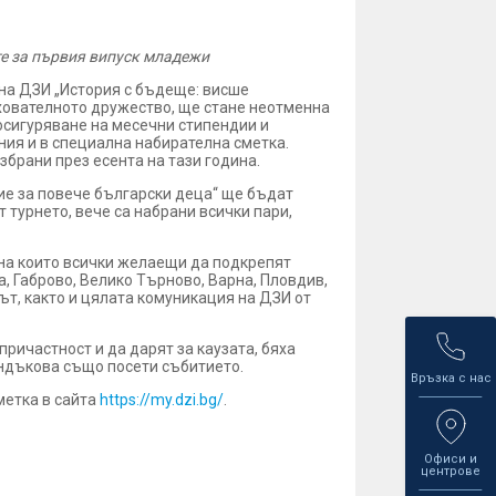
те за първия випуск младежи
 на ДЗИ „История с бъдеще: висше
ахователното дружество, ще стане неотменна
 осигуряване на месечни стипендии и
ния и в специална набирателна сметка.
брани през есента на тази година.
ие за повече български деца“ ще бъдат
 турнето, вече са набрани всички пари,
 на които всички желаещи да подкрепят
, Габрово, Велико Търново, Варна, Пловдив,
ът, както и цялата комуникация на ДЗИ от
ичастност и да дарят за каузата, бяха
ндъкова също посети събитието.
Връзка с нас
метка в сайта
https://my.dzi.bg/
.
Офиси и
центрове