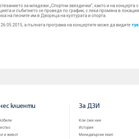
тезанието за младежи „Спортни звездички“, както и на концерта с
ията и събитието се проведе по график, с лека промяна в локацият
а на песните им в Двореца на културата и спорта.
 26.05.2015, а пълната програма на концертите може да видите
тук
нес клиенти
За ДЗИ
мобили
Кои сме ние
ество
История
е и живот
Мениджърски екип