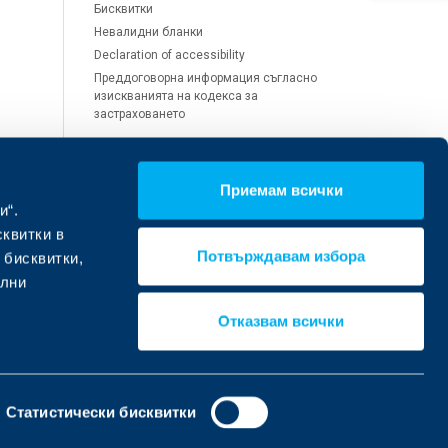
Бисквитки
Невалидни бланки
Declaration of accessibility
Преддоговорна информация съгласно
изискванията на кодекса за
застраховането
Приемам всички
Обслужване на щети и
и“.
претенции
сквитки в
Потвърждавам избора
 бисквитки,
Помощ при щета
ални
Помощ при откуп, злополука или
здравен проблем
Отказвам всички
Статистически бисквитки