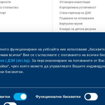
орности
Отговорни инвестиции
о стопанство
Корпоративна устойчивост
порт
Стани партньор на ДЗИ
Подаване на оплаквания
Виртуален музей
Конкурс за детска рисунка
Кариери
Новини
Контакти
лното функциониране на уебсайта ние използваме „бисквитк
мам всички“ Вие се съгласявате с ползването на всички би
и | ДЗИ (dzi.bg)
. За персонализиране на ползваните от Вас
ойки“, чрез която можете да управлявате Вашите индивиду
ни бисквитки.
фиси и центрове за обслужване
Помощ при щета
квитки
Функционални бисквитки