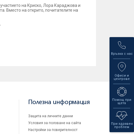
 участието на Криско, Лора Караджова и
а. Вместо на открито, почитателите на
.
Връзка с нас
Офиси и
центрове
Помощ при
Полезна информация
щета
Защита на личните данни
Условия за ползване на сайта
При здравен
проблем
Настройки за поверителност