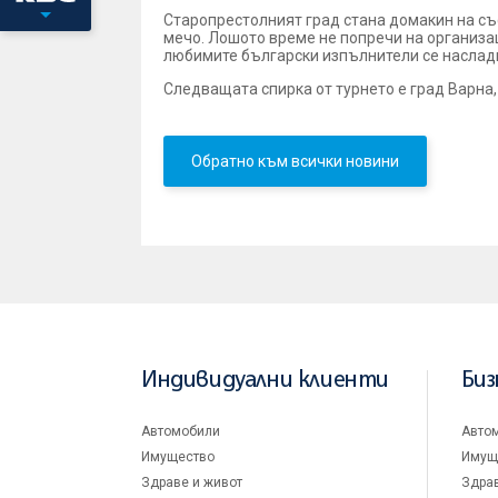
Старопрестолният град стана домакин на със
мечо. Лошото време не попречи на организац
любимите български изпълнители се насладих
Следващата спирка от турнето е град Варна,
Обратно към всички новини
Индивидуални клиенти
Биз
Автомобили
Авто
Имущество
Имущ
Здраве и живот
Здрав