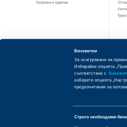
Пътуване и туризъм
Отгов
Селск
Транс
Бисквитки
За осигуряване на прави
Избирайки опцията „Прие
съответствие с
Бисквитк
изберете опцията „Настр
предпочитания за ползва
Изпратете запитване
О
Избор
Строго необходими бис
на
съгласие