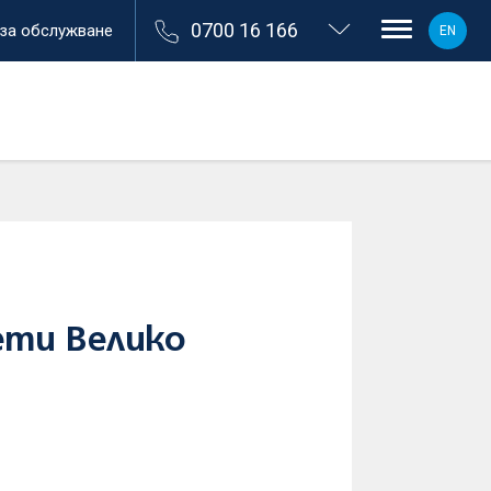
0700 16 166
 за обслужване
EN
ети Велико