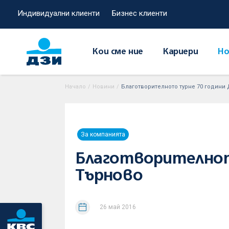
Индивидуални клиенти
Бизнес клиенти
Кои сме ние
Кариери
Но
Начало
/
Новини
/
Благотворителното турне 70 години
За компанията
Благотворителнот
Търново
26 май 2016