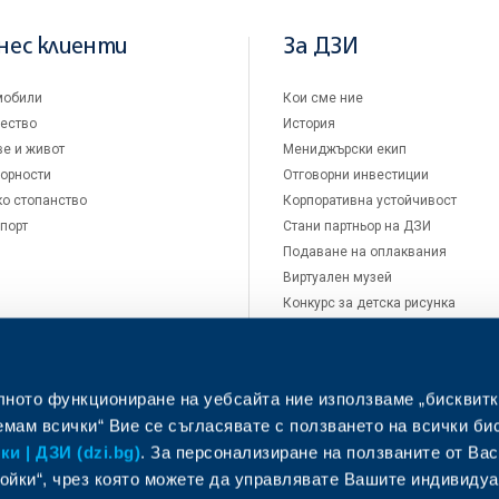
нес клиенти
За ДЗИ
мобили
Кои сме ние
ество
История
е и живот
Мениджърски екип
орности
Отговорни инвестиции
о стопанство
Корпоративна устойчивост
порт
Стани партньор на ДЗИ
Подаване на оплаквания
Виртуален музей
Конкурс за детска рисунка
Кариери
Новини
Контакти
лното функциониране на уебсайта ние използваме „бисквитк
мам всички“ Вие се съгласявате с ползването на всички би
и | ДЗИ (dzi.bg)
. За персонализиране на ползваните от Вас
ойки“, чрез която можете да управлявате Вашите индивиду