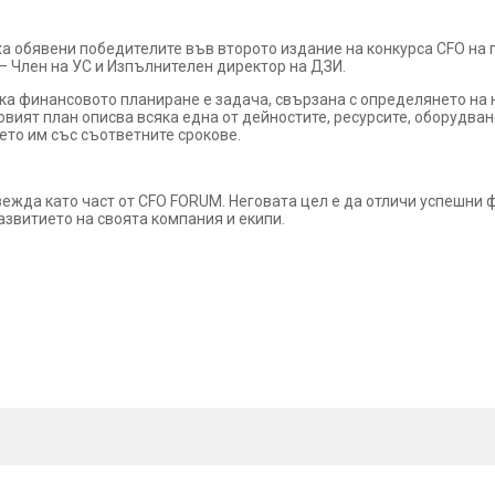
 обявени победителите във второто издание на конкурса CFO на 
– Член на УС и Изпълнителен директор на ДЗИ.
ка финансовото планиране е задача, свързана с определянето на 
овият план описва всяка една от дейностите, ресурсите, оборудван
нето им със съответните срокове.
ежда като част от CFO FORUM. Неговата цел е да отличи успешни 
азвитието на своята компания и екипи.