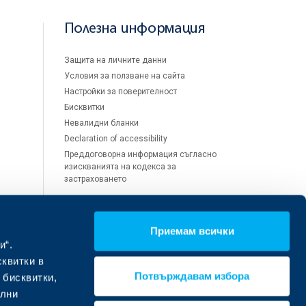
Полезна информация
Защита на личните данни
Условия за ползване на сайта
Настройки за поверителност
Бисквитки
Невалидни бланки
Declaration of accessibility
Преддоговорна информация съгласно
изискванията на кодекса за
застраховането
Приемам всички
Обслужване на щети и
и“.
претенции
сквитки в
Потвърждавам избора
 бисквитки,
Помощ при щета
ални
Помощ при откуп, злополука или