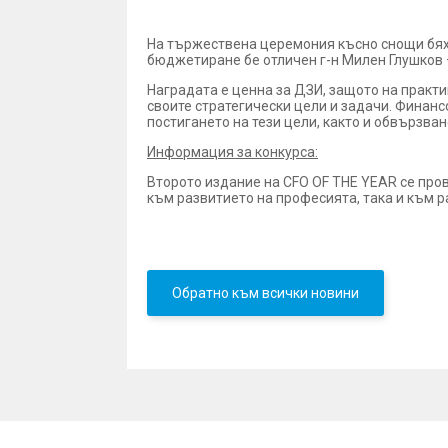
На тържествена церемония късно снощи бяха
бюджетиране бе отличен г-н Милен Глушков 
Наградата е ценна за ДЗИ, защото на практи
своите стратегически цели и задачи. Финанс
постигането на тези цели, както и обвързва
Информация за конкурса:
Второто издание на CFO OF THE YEAR се пров
към развитието на професията, така и към р
Обратно към всички новини