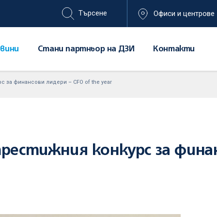
Офиси и центрове
вини
Стани партньор на ДЗИ
Контакти
с за финансови лидери – CFO of the year
престижния конкурс за фина