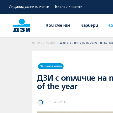
Индивидуални клиенти
Бизнес клиенти
Кои сме ние
Кариери
Но
Начало
/
Новини
/
ДЗИ с отличие на престижния конкур
За компанията
ДЗИ с отличие на 
of the year
11 юни 2015