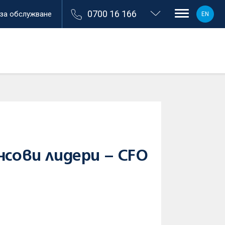
0700 16 166
 за обслужване
EN
нсови лидери – CFO