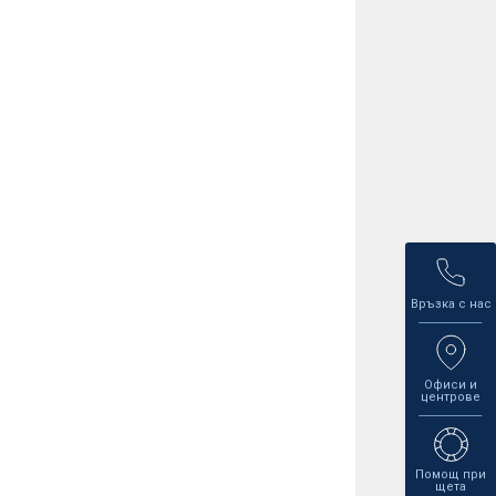
Връзка с нас
Офиси и
центрове
Помощ при
щета