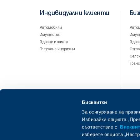
Индивидуални клиенти
Биз
Автомобили
Авто
Имущество
Имущ
Здраве и живот
Здрав
Пътуване и туризъм
Отгов
Селск
Транс
Бисквитки
За осигуряване на прави
Избирайки опцията „Прие
съответствие с
Бисквитк
изберете опцията „Настр