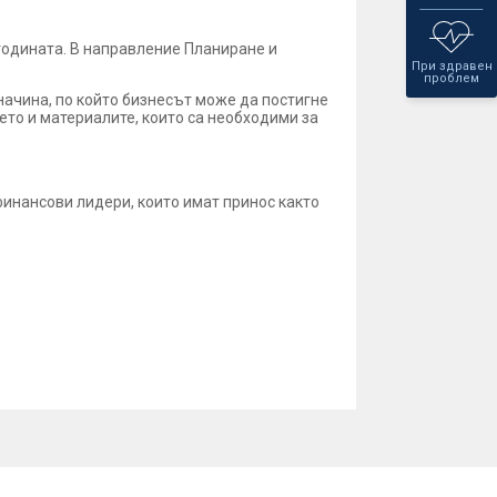
годината. В направление Планиране и
При здравен
проблем
начина, по който бизнесът може да постигне
ето и материалите, които са необходими за
финансови лидери, които имат принос както