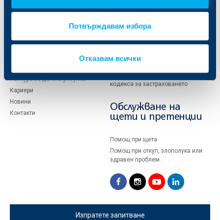
История
Условия за ползване на сайта
Мениджърски екип
Настройки за поверителност
Отговорни инвестиции
Потвърждавам избора
Бисквитки
Корпоративна устойчивост
Невалидни бланки
Стани партньор на ДЗИ
Declaration of accessibility
Подаване на оплаквания
Отказвам всички
Преддоговорна информация
Виртуален музей
съгласно изискванията на
Конкурс за детска рисунка
кодекса за застраховането
Кариери
Новини
Обслужване на
Контакти
щети и претенции
Помощ при щета
Помощ при откуп, злополука или
здравен проблем
Изпратете запитване