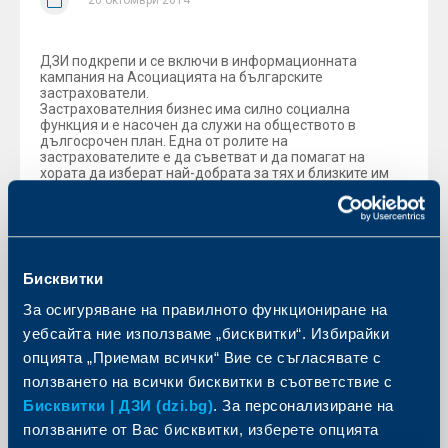
20 октомври 2014
ДЗИ подкрепи и се включи в информационната
кампания на Асоциацията на българските
застрахователи.
Застрахователния бизнес има силно социална
функция и е насочен да служи на обществото в
дългосрочен план. Една от ролите на
застрахователите е да съветват и да помагат на
хората да изберат най-добрата за тях и близките им
форма на защита и сигурност на база на информиран
избор.
Цел на настоящата кампания е да се повиши
информираността и застрахователната култура на
обществото по отношение на
животозастрахователните продукти. Чрез серия от
Бисквитки
ситуации, обединени от мотото "
Готови сме на
всичко за децата си днес, да направим нещо и за
За осигуряване на правилното функциониране на
тяхното утре
“ се насочва вниманието на хората към
ползите и предимствата от притежаването на полица
уебсайта ние използваме „бисквитки“. Избирайки
„Живот“.
опцията „Приемам всички“ Вие се съгласявате с
Кампанията е съпътствана от редица активности,
ползването на всички бисквитки в съответствие с
като полезна и подробна информация можете да
Бисквитки | ДЗИ (dzi.bg)
. За персонализиране на
намерите на
страницата на инициативата
(линк -
http://www.mylifebg.com/
) .
ползваните от Вас бисквитки, изберете опцията