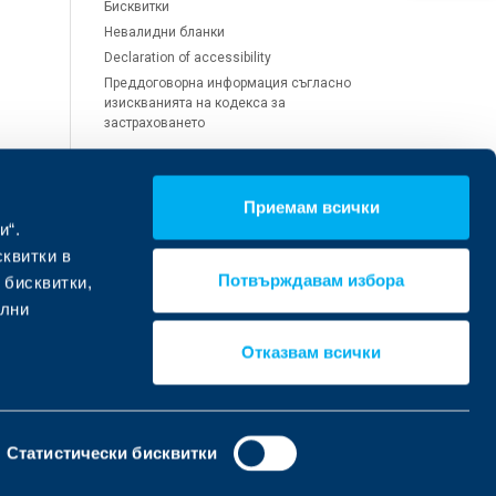
Бисквитки
Невалидни бланки
Declaration of accessibility
Преддоговорна информация съгласно
изискванията на кодекса за
застраховането
Приемам всички
Обслужване на щети и
и“.
претенции
сквитки в
Потвърждавам избора
 бисквитки,
Помощ при щета
ални
Помощ при откуп, злополука или
здравен проблем
Отказвам всички
Статистически бисквитки