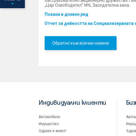
Застрахователно акционерно дружество /ЗАД/ 
„Цар Освободител” №6, Заседателна зала.
Покана и дневен ред
Отчет за дейността на Специализираната с
Обратно към всички новини
Индивидуални клиенти
Биз
Автомобили
Авто
Имущество
Имущ
Здраве и живот
Здрав