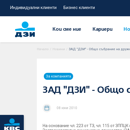
Индивидуални клиенти
Бизнес клиенти
Кои сме ние
Кариери
Но
Начало
/
Новини
/
ЗАД "ДЗИ" - Общо събрание на друж
За компанията
ЗАД "ДЗИ" - Общо
08 юни 2010
На основание чл. 223 от ТЗ, чл. 115 от ЗППЦК 