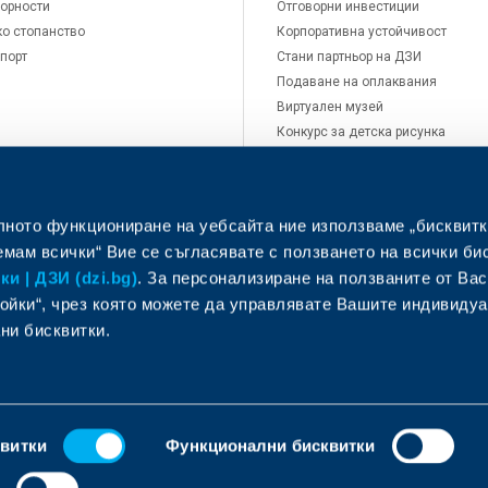
орности
Отговорни инвестиции
о стопанство
Корпоративна устойчивост
порт
Стани партньор на ДЗИ
Подаване на оплаквания
Виртуален музей
Конкурс за детска рисунка
Кариери
Новини
Контакти
лното функциониране на уебсайта ние използваме „бисквитк
мам всички“ Вие се съгласявате с ползването на всички би
и | ДЗИ (dzi.bg)
. За персонализиране на ползваните от Вас
ойки“, чрез която можете да управлявате Вашите индивиду
ни бисквитки.
фиси и центрове за обслужване
Помощ при щета
квитки
Функционални бисквитки