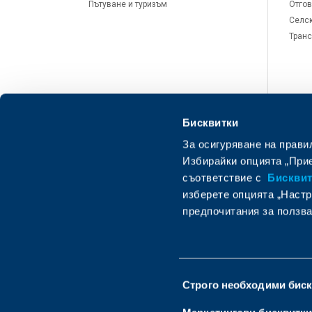
Пътуване и туризъм
Отгов
Селск
Транс
Бисквитки
За осигуряване на прави
Избирайки опцията „Прие
съответствие с
Бисквитк
изберете опцията „Настр
предпочитания за ползва
Изпратете запитване
О
Избор
Строго необходими бис
на
съгласие