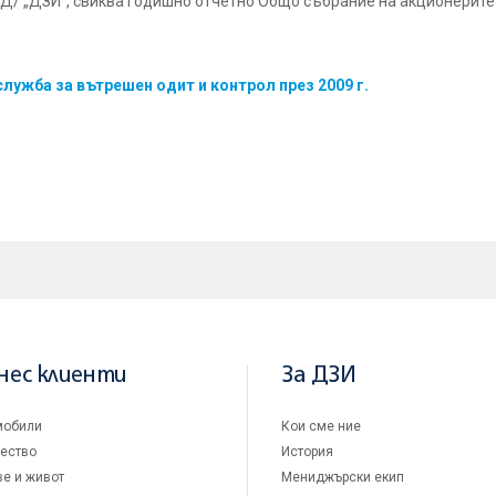
„ДЗИ”, свиква годишно отчетно Общо събрание на акционерите на 09
лужба за вътрешен одит и контрол през 2009 г.
нес клиенти
За ДЗИ
мобили
Кои сме ние
ество
История
е и живот
Мениджърски екип