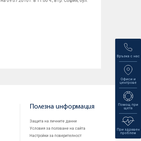
.07.2010 г. в 11.00 ч., в гр. София, бул.
Връзка с нас
Офиси и
центрове
Помощ при
Полезна информация
щета
Защита на личните данни
Условия за ползване на сайта
При здравен
проблем
Настройки за поверителност