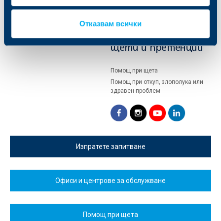
съгласно изискванията на
Конкурс за детска рисунка
кодекса за застраховането
Кариери
Отказвам всички
Новини
Обслужване на
Контакти
щети и претенции
Помощ при щета
Помощ при откуп, злополука или
здравен проблем
Изпратете запитване
Офиси и центрове за обслужване
Помощ при щета