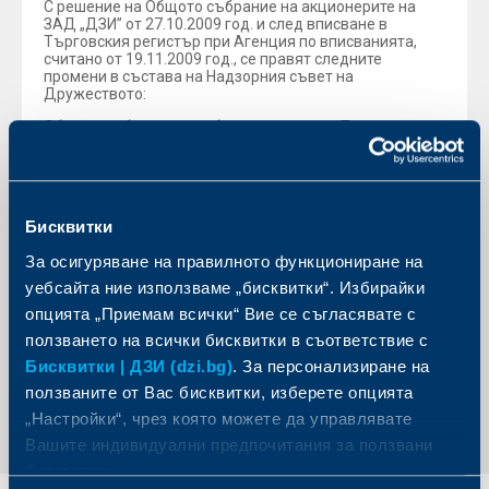
С решение на Общото събрание на акционерите на
ЗАД „ДЗИ” от 27.10.2009 год. и след вписване в
Търговския регистър при Агенция по вписванията,
считано от 19.11.2009 год., се правят следните
промени в състава на Надзорния съвет на
Дружеството:
Общото събрание освобождава члена и Председателя
на Надзорния съвет Ян Ванхевел и избира нов член –
г-н Джон Холоус.
Г-н Джон Холоус е вписан в Търговския регистър на
Агенция по вписванията към Министерство на
Бисквитки
правосъдието с акт на длъжностното лице по
регистрацията № 20091119113305 от 19.11.2009 год.
За осигуряване на правилното функциониране на
Надзорния съвет на ЗАД„ДЗИ” е в състав:
уебсайта ние използваме „бисквитки“. Избирайки
Асен Ошанов, Йохан Демен, Джон Холоус
опцията „Приемам всички“ Вие се съгласявате с
ползването на всички бисквитки в съответствие с
Бисквитки | ДЗИ (dzi.bg)
. За персонализиране на
Обратно към всички новини
ползваните от Вас бисквитки, изберете опцията
„Настройки“, чрез която можете да управлявате
Вашите индивидуални предпочитания за ползвани
бисквитки.