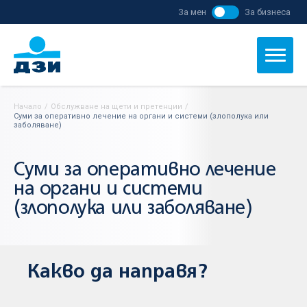
За мен
За бизнеса
Начало
/
Обслужване на щети и претенции
/
Суми за оперативно лечение на органи и системи (злополука или
заболяване)
Суми за оперативно лечение
на органи и системи
(злополука или заболяване)
Какво да направя?