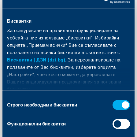
Претенция за изплащане на суми
Бисквитки
За осигуряване на правилното функциониране на
уебсайта ние използваме „бисквитки“. Избирайки
опцията „Приемам всички“ Вие се съгласявате с
Офиси и центрове
ползването на всички бисквитки в съответствие с
Бисквитки | ДЗИ (dzi.bg)
. За персонализиране на
ползваните от Вас бисквитки, изберете опцията
„Настройки“, чрез която можете да управлявате
Вашите индивидуални предпочитания за ползвани
бисквитки.
Избор
Строго необходими бисквитки
на
съгласие
Функционални бисквитки