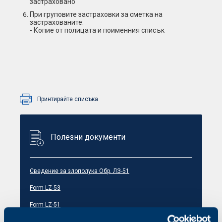
застраховано
При груповите застраховки за сметка на
застрахованите:
- Копие от полицата и поименния списък
Принтирайте списъка
Полезни документи
Сведение за злополука Обр. ЛЗ-51
Form LZ-53
Form LZ-51
Вътрешни правила Общо застраховане