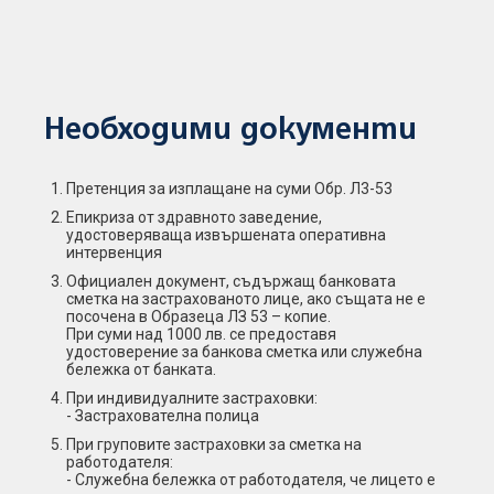
Необходими документи
Претенция за изплащане на суми Обр. Л3-53
Епикриза от здравното заведение,
удостоверяваща извършената оперативна
интервенция
Официален документ, съдържащ банковата
сметка на застрахованото лице, ако същата не е
посочена в Образеца ЛЗ 53 – копие.
При суми над 1000 лв. се предоставя
удостоверение за банкова сметка или служебна
бележка от банката.
При индивидуалните застраховки:
- Застрахователна полица
При груповите застраховки за сметка на
работодателя:
- Служебна бележка от работодателя, че лицето е