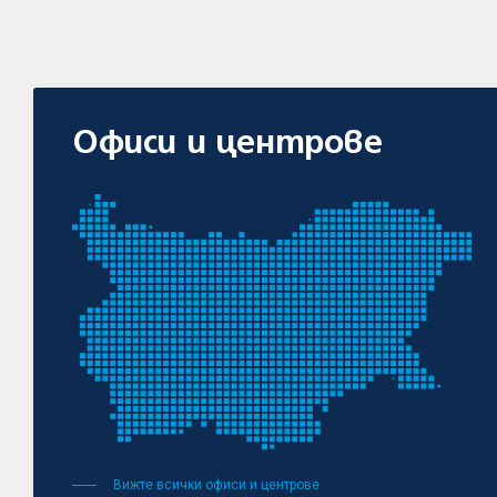
Офиси и центрове
Вижте всички офиси и центрове