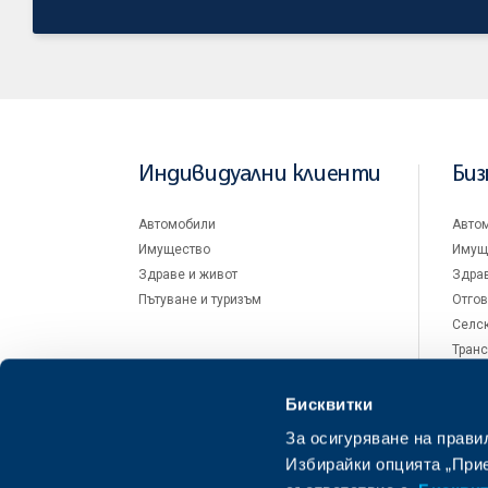
Индивидуални клиенти
Биз
Автомобили
Авто
Имущество
Имущ
Здраве и живот
Здрав
Пътуване и туризъм
Отгов
Селск
Транс
Бисквитки
За осигуряване на прави
Избирайки опцията „Прие