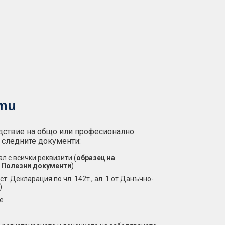
ти
едствие на общо или професионално
 следните документи:
л с всички реквизити (
oбразец на
я
Полезни документи
)
т: Декларация по чл. 142т., ал. 1 от Данъчно-
)
е