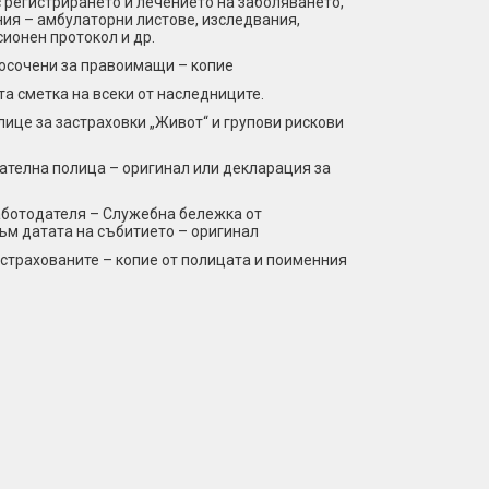
 регистрирането и лечението на заболяването,
ния – амбулаторни листове, изследвания,
сионен протокол и др.
посочени за правоимащи – копие
 сметка на всеки от наследниците.
лице за застраховки „Живот“ и групови рискови
ателна полица – оригинал или декларация за
работодателя – Служебна бележка от
към датата на събитието – оригинал
астрахованите – копие от полицата и поименния