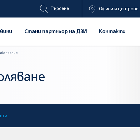
Офиси и центрове
вини
Стани партньор на ДЗИ
Контакти
заболяване
оляване
нти