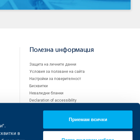
Полезна информация
Защита на личните данни
Условия за ползване на сайта
Настройки за поверителност
Бисквитки
Невалидни бланки
Declaration of accessibility
Преддоговорна информация съгласно
изискванията на кодекса за
застраховането
Приемам всички
и“.
сквитки в
Потвърждавам избора