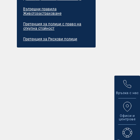
Вътрешни правила
Животозастраховане
Претенция за полици с право на
откупна стойност
Претенция за Рискови полици
Връзка с нас
Офиси и
центрове