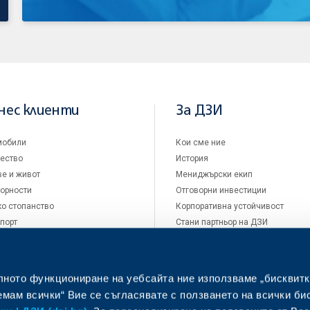
нес клиенти
За ДЗИ
мобили
Кои сме ние
ество
История
е и живот
Мениджърски екип
орности
Отговорни инвестиции
о стопанство
Корпоративна устойчивост
порт
Стани партньор на ДЗИ
Подаване на оплаквания
Виртуален музей
Конкурс за детска рисунка
лното функциониране на уебсайта ние използваме „бисквитк
Кариери
мам всички“ Вие се съгласявате с ползването на всички би
Новини