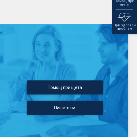
Помощ при
щета
При здравен
проблем
Помощ при щета
Пишете ни