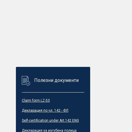
Полезни документи
Claim form LZ-53
Декларация по чл. 142 - ФЛ
Self-certification under Art.142 ENG
Декларация за изгубена полица