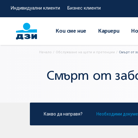
Индивидуални клиенти
Бизнес клиенти
Кои сме ние
Кариери
Но
Начало
/
Обслужване на щети и претенции
/
Смърт от 
Смърт от заб
Какво да направя?
Необходими докуме