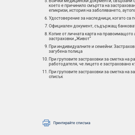
Всички медицински документи, свързани с
което е причинило смъртта на застрахова
епикризи, история на заболяването, аутоп
Удостоверение за наследници, когато са 
Официален документ, съдържащ банковата
Копие от личната карта на правоимащото 
застраховки „Живот“
При индивидуалните и семейни: Застрахов
загубена полица
При груповите застраховки за сметка на 
работодателя, че лицето е застраховано 
При груповите застраховки за сметка на з
списък
Принтирайте списъка