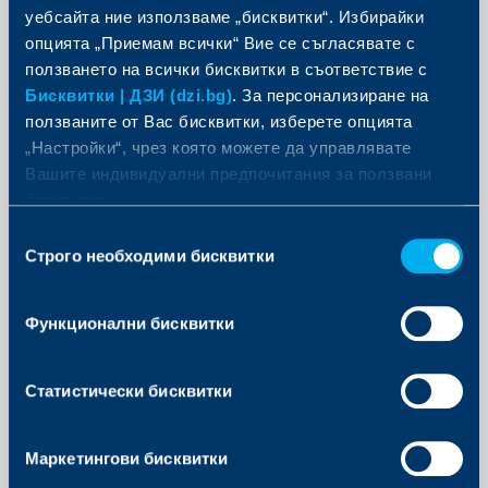
уебсайта ние използваме „бисквитки“. Избирайки
опцията „Приемам всички“ Вие се съгласявате с
Съобразно спецификата на всеки конкретен случай ДЗИ може
ползването на всички бисквитки в съответствие с
да изиска в обоснована писмена форма и други документи,
освен горепосочените.
Бисквитки | ДЗИ (dzi.bg)
. За персонализиране на
ползваните от Вас бисквитки, изберете опцията
Принтирайте списъка
„Настройки“, чрез която можете да управлявате
Вашите индивидуални предпочитания за ползвани
бисквитки.
Полезни документи
Избор
Строго необходими бисквитки
на
съгласие
Уведомление за щета - образец (PDF, 1623 KB)
Функционални бисквитки
Статистически бисквитки
Офиси и центрове
Маркетингови бисквитки