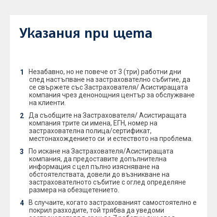
Указания при щета
Незабавно, но не повече от 3 (три) работни дни
след настъпване на застрахователно събитие, да
се свържете със Застрахователя/ Асистиращата
компания чрез денонощния център за обслужване
на клиенти.
Да съобщите на Застрахователя/ Асистиращата
компания трите си имена, ЕГН, номер на
застрахователна полица/сертификат,
местонахождението си и естеството на проблема.
По искане на Застрахователя/Асистиращата
компания, да предоставите допълнителна
информация с цел пълно изясняване на
обстоятелствата, довели до възникване на
застрахователното събитие с оглед определяне
размера на обезщетението.
В случаите, когато застрахованият самостоятелно е
покрил разходите, той трябва да уведоми