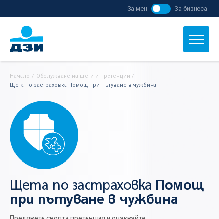
За мен
За бизнеса
Начало
/
Обслужване на щети и претенции
/
Щета по застраховка Помощ при пътуване в чужбина
Щета по застраховка
Помощ
при пътуване в чужбина
Предявете своята претенция и очаквайте