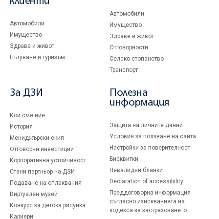
клиенти
Автомобили
Автомобили
Имущество
Имущество
Здраве и живот
Здраве и живот
Отговорности
Пътуване и туризъм
Селско стопанство
Транспорт
За ДЗИ
Полезна
информация
Кои сме ние
Защита на личните данни
История
Условия за ползване на сайта
Мениджърски екип
Настройки за поверителност
Отговорни инвестиции
Бисквитки
Корпоративна устойчивост
Невалидни бланки
Стани партньор на ДЗИ
Declaration of accessibility
Подаване на оплаквания
Преддоговорна информация
Виртуален музей
съгласно изискванията на
Конкурс за детска рисунка
кодекса за застраховането
Кариери