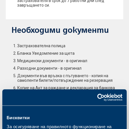
застрахователя в срок до 7 работни дни след
завръщането си.
Необходими документи
Застрахователна полица
Бланка Уведомление за щета
Медицински документи - в оригинал
Разходни документи - в оригинал
Документи във връзка с пътуването - копия на
самоленти билети/потвърждение на резервация
Копие на Акт за раждане и декларация за банкова
сметка - когато застрахования е непълнолетен
Акт за смърт - за изплащане на обезщетение при
смърт от злополука
Заповед за командировка - при застраховка за
многократни пътувания с цел работа
Бисквитки
Удостоверение за банкова сметка
За осигуряване на правилното функциониране на