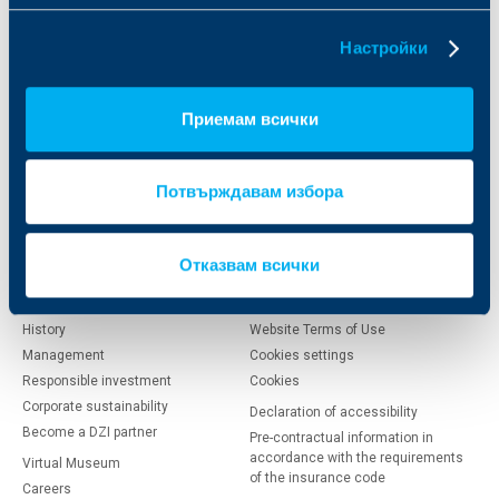
Individual clients
Business clients
Настройки
Vehicles
Vehicles
Property
Property
Приемам всички
Life & Health
Life and health
Travel & Tourism
Liabilities
Agriculture
Потвърждавам избора
Transport
About DZI
Useful information
Отказвам всички
Who are we
Personal Data Protection
History
Website Terms of Use
Management
Cookies settings
Responsible investment
Cookies
Corporate sustainability
Declaration of accessibility
Become a DZI partner
Pre-contractual information in
accordance with the requirements
Virtual Museum
of the insurance code
Careers