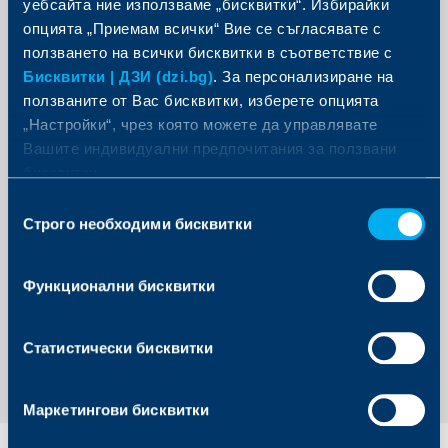
уебсайта ние използваме „бисквитки“. Избирайки
опцията „Приемам всички“ Вие се съгласявате с
ползването на всички бисквитки в съответствие с
Бисквитки | ДЗИ (dzi.bg)
. За персонализиране на
I am aware of the
Information on Data Privacy
ползваните от Вас бисквитки, изберете опцията
document, prepared by the Insurer, in the latter’s
„Настройки“, чрез която можете да управлявате
capacity as personal data controller, in
implementation of the requirements of Art. 13 and
Вашите индивидуални предпочитания за ползвани
14 of Regulation (EU) 2016/679 (General Data
бисквитки.
Protection Regulation) and the Personal Data
Protection Act (PDPA).
Избор
Строго необходими бисквитки
на
съгласие
Функционални бисквитки
Send an Inquiry
Статистически бисквитки
Маркетингови бисквитки