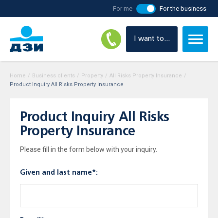
For me
For the business
I want to...
Home
/
Business clients
/
Property
/
All Risks Property Insurance
/
Product Inquiry All Risks Property Insurance
Product Inquiry All Risks
Property Insurance
Please fill in the form below with your inquiry.
Given and last name*: