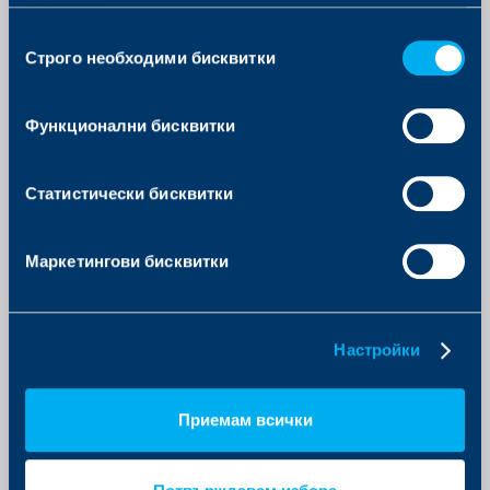
бисквитки.
Избор
В) Възможност за онлайн сключване
Строго необходими бисквитки
на
Г) Репутация на застрахователя
съгласие
Функционални бисквитки
3. Сключвали ли сте досега застраховка за учащи за
Вашето дете?
Статистически бисквитки
А) Да
Б) Не
Маркетингови бисквитки
4. Интересувате ли се от застраховка за учащи за
Настройки
Вашето дете?
А) Да
Приемам всички
Б) Не