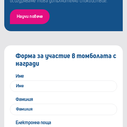
осигуряваме това допълнително спокойствие.
Научи повече
Форма за участие в томболата с
награди
Име
Фамилия
Електронна поща