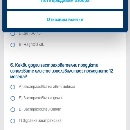
Потвърждавам избора
5.Каква е максималната сума, която бихте платили
за годишна застраховка?
Отказвам всички
А) До 50 лв.
Б) До 100 лв.
В) Над 100 лв.
6. Какви други застрахователни продукти
използвате или сте използвали през последните 12
месеца?
A) Застраховка на автомобила
Б) Застраховка на дома
В) Застраховка Живот
Г) Здравна застраховка