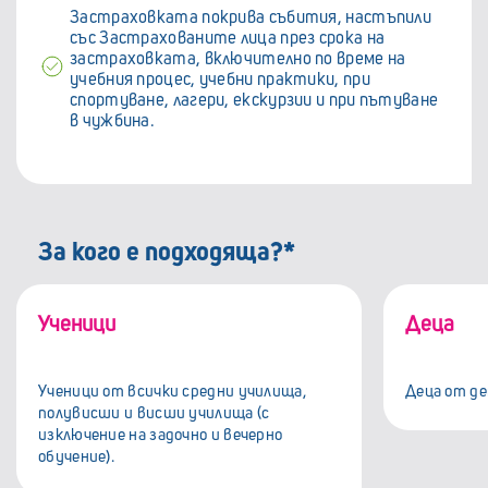
Застраховката покрива събития, настъпили
със Застрахованите лица през срока на
застраховката, включително по време на
учебния процес, учебни практики, при
спортуване, лагери, екскурзии и при пътуване
в чужбина.
За кого е подходяща?*
Ученици
Деца
Ученици от всички средни училища,
Деца от де
полувисши и висши училища (с
изключение на задочно и вечерно
обучение).