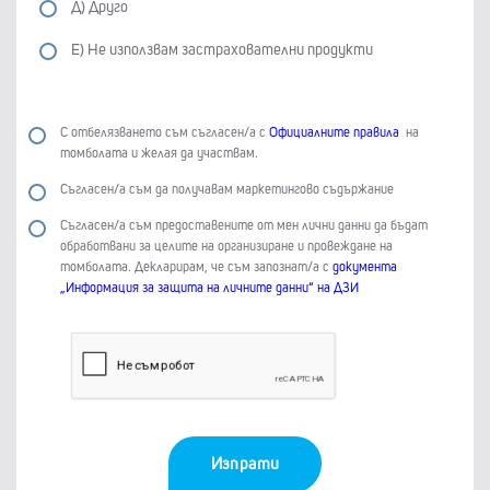
Д) Друго
Е) Не използвам застрахователни продукти
С отбелязването съм съгласен/а с
Официалните правила
на
томболата и желая да участвам.
Съгласен/а съм да получавам маркетингово съдържание
Съгласен/а съм предоставените от мен лични данни да бъдат
обработвани за целите на организиране и провеждане на
томболата. Декларирам, че съм запознат/а с
документа
„Информация за защита на личните данни“ на ДЗИ
Изпрати