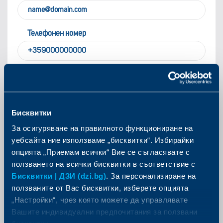
Телефонен номер
1. Какво учебно заведение посещава Вашето дете:
А) ясла/детска градина
Бисквитки
Б) училище
За осигуряване на правилното функциониране на
В) университет
уебсайта ние използваме „бисквитки“. Избирайки
опцията „Приемам всички“ Вие се съгласявате с
ползването на всички бисквитки в съответствие с
2. Кое е най-важното за Вас при избор на
Бисквитки | ДЗИ (dzi.bg)
. За персонализиране на
застраховка за Вашето дете?
ползваните от Вас бисквитки, изберете опцията
„Настройки“, чрез която можете да управлявате
А) Цена
Вашите индивидуални предпочитания за ползвани
Б) Покритие при злополука