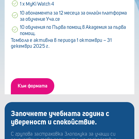
1 х MyKi Watch 4
10 абонамента за 12 месеца за онлайн платформа
за обучение Уча.се
10 обучения по Първа помощ в Академия за първа
помощ.
Томбола е активна в периода 1 октомври – 31
декември 2025 г.
Към формата
Започнете учебната година с
увереност и спокойствие.
С групова застраховка Злополука за учащи си